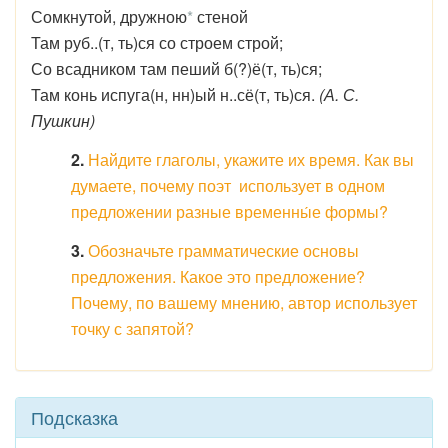
Сомкнутой, дружною
*
стеной
Там руб..(т, ть)ся со строем строй;
Со всадником там пеший б(?)ё(т, ть)ся;
Там конь испуга(н, нн)ый н..сё(т, ть)ся.
(А. С.
Пушкин)
2.
Найдите глаголы, укажите их время. Как вы
думаете, почему поэт использует в одном
предложении разные временны́е формы?
3.
Обозначьте грамматические основы
предложения. Какое это предложение?
Почему, по вашему мнению, автор использует
точку с запятой?
Подсказка