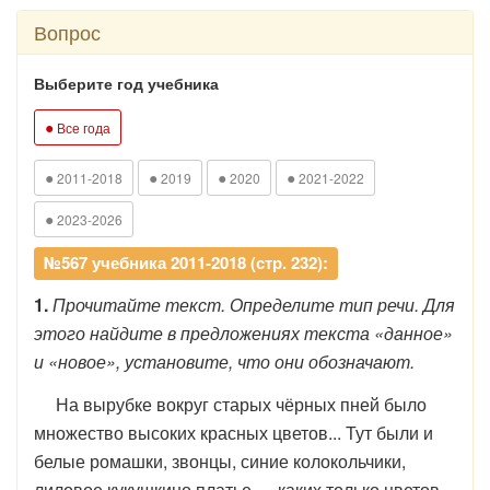
Вопрос
Выберите год учебника
●
Все года
●
●
●
●
2011-2018
2019
2020
2021-2022
●
2023-2026
№567 учебника 2011-2018 (стр. 232):
1.
Прочитайте текст. Определите тип речи. Для
этого найдите в предложениях текста «данное»
и «новое», установите, что они обозначают.
На вырубке вокруг старых чёрных пней было
множество высоких красных цветов... Тут были и
белые ромашки, звонцы, синие колокольчики,
лиловое кукушкино платье — каких только цветов