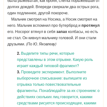
была рыжеватая, как броня, слегка порыжевшая от
долгих дождей. Впереди сверкали два острых рога,
один подлиннее, другой покороче.
Мальчик смотрел на Носика, а Носик смотрел на
него. Мальчик вспомнил про бутерброд и
протянул
его. Носорог втянул в себя
запах
колбасы, но есть
не стал. Он кивнул мальчику головой. И они стали
друзьями.
(По Ю. Яковлеву)
2.
Выделите типы речи, которые
представлены в этом отрывке. Какую роль
играет каждый типовой фрагмент?
3.
Проведите эксперимент. Выполните
выборочное списывание: выпишите из
отрывка только повествовательные
фрагменты. Понаблюдайте за их строением: о
действиях скольких лиц говорится, какими
средствами рисуется происходящее, какими