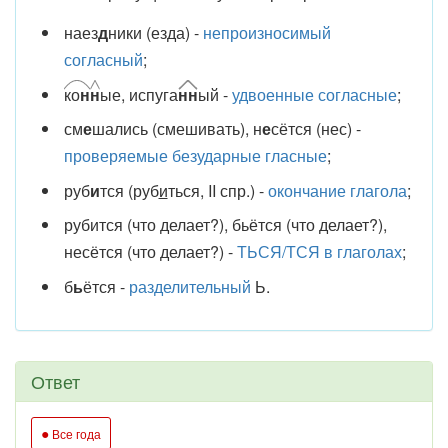
наез
д
ники (езда) -
непроизносимый
согласный
;
ко
н
н
ые, испуга
нн
ый -
удвоенные согласные
;
см
е
шались (смешивать), н
е
сётся (нес) -
проверяемые безударные гласные
;
руб
и
тся (руб
и
ться, II спр.) -
окончание глагола
;
рубится (что делает?), бьётся (что делает?),
несётся (что делает?) -
ТЬСЯ/ТСЯ в глаголах
;
б
ь
ётся -
разделительный
Ь.
Ответ
●
Все года