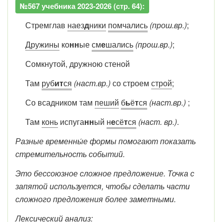
№567 учебника 2023-2026 (стр. 64):
Стремглав
наез
д
ники
помчались
(прош.вр.)
;
Дружины
ко
нн
ые
см
е
шались
(прош.вр.)
;
Сомкнутой, дружною стеной
Там
руб
ит
ся
(наст.вр.)
со строем
строй
;
Со всадником там
пеший
б
ь
ё
т
ся
(наст.вр.)
;
Там
конь
испуга
нн
ый
н
е
сё
т
ся
(наст. вр.)
.
Разные временны́е формы помогают показать
стремительность событий.
Это бессоюзное сложное предложение. Точка с
запятой используется, чтобы сделать части
сложного предложения более заметными.
Лексический анализ: