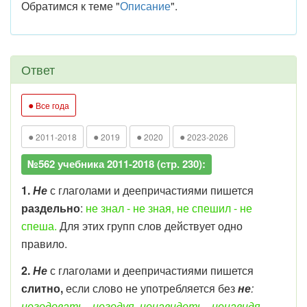
Обратимся к теме "
Описание
".
Ответ
●
Все года
●
●
●
●
2011-2018
2019
2020
2023-2026
№562 учебника 2011-2018 (стр. 230):
1.
Не
с глаголами и деепричастиями пишется
раздельно
:
не знал - не зная, не спешил - не
спеша.
Для этих групп слов действует одно
правило.
2.
Не
с глаголами и деепричастиями пишется
слитно,
если слово не употребляется без
не
:
негодовать - негодуя, ненавидеть - ненавидя.