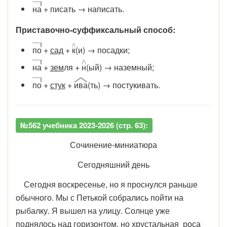
на
+ писать → написать.
Приставочно-суффиксальный способ:
по
+
сад
+
к
(и) → посадки;
на
+
зем
ля +
н
(ый) → наземный;
по
+
стук
+
ива
(ть) → постукивать.
№562 учебника 2023-2026 (стр. 63):
Сочинение-миниатюра
Сегодняшний день
Сегодня воскресенье, но я проснулся раньше
обычного. Мы с Петькой собрались пойти на
рыбалку. Я вышел на улицу. Солнце уже
поднялось над горизонтом, но хрустальная роса