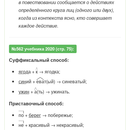
в повествовании сообщается о действиях
определённого круга лиц (одного или двух),
когда из контекста ясно, кто совершает
каждое действие.
№562 учебника 2020 (стр. 75):
Суффиксальный способ:
ягод
а +
к
→ ягодка;
син
ий +
ева
т(ый) → синеватый;
ужин
+
а
(ть) → ужинать.
Приставочный способ:
по
+
берег
→ побережье;
не
+ красивый → некрасивый;