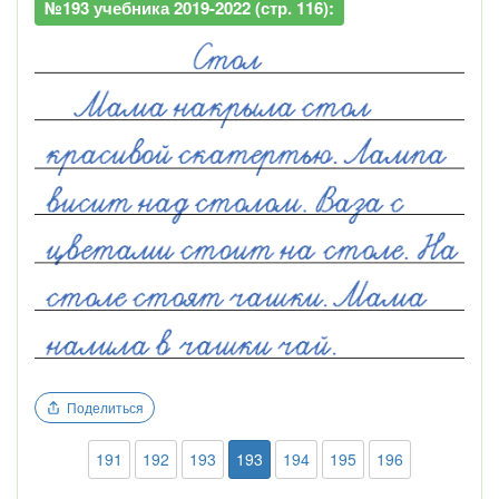
№193 учебника 2019-2022 (стр. 116):
Поделиться
191
192
193
193
194
195
196