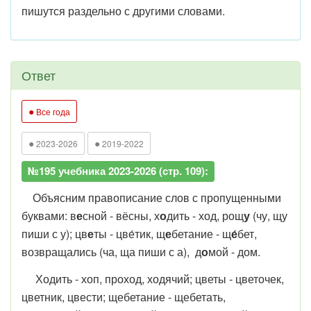
пишутся раздельно с другими словами.
Ответ
●
Все года
●
●
2023-2026
2019-2022
№195 учебника 2023-2026 (стр. 109):
Объясним правописание слов с пропущенными
буквами: в
е
сной - вёсны, х
о
дить - ход, рощ
у
(чу, щу
пиши с у); цв
е
ты - цве́тик, щ
е
бетание - щ
е́
бет,
возвращались (ча, ща пиши с а), д
о
мой - дом.
Ходить - хоп, проход, ходячий; цветы - цветочек,
цветник, цвести; щебетание - щебетать,