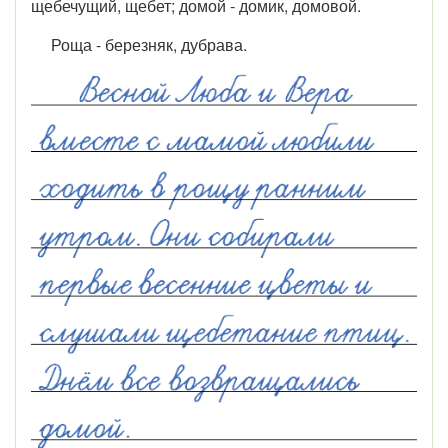
щебечущий, щебет; домой - домик, домовой.
Роща - березняк, дубрава.