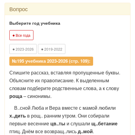
Вопрос
Выберите год учебника
●
Все года
●
●
2023-2026
2019-2022
№195 учебника 2023-2026 (стр. 109):
Спишите рассказ, вставляя пропущенные буквы.
Объясните их правописание. К выделенным
словам подберите родственные слова, а к слову
роща
– синонимы.
В..сной Люба и Вера вместе с мамой любили
х..дить
в рощ.. ранним утром. Они собирали
первые весенние
цв..ты
и слушали
щ..бетание
птиц. Днём все возвращ..лись
д..мой
.