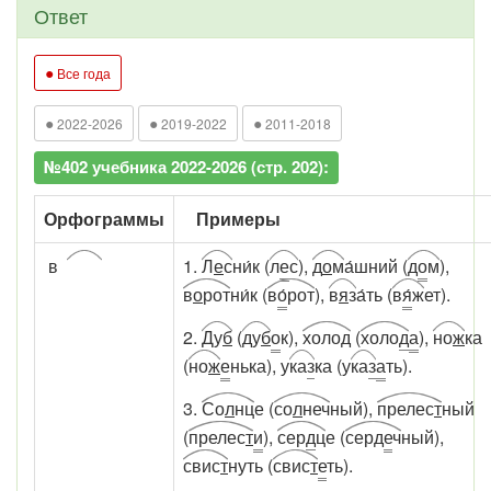
Ответ
●
Все года
●
●
●
2022-2026
2019-2022
2011-2018
№402 учебника 2022-2026 (стр. 202):
Орфограммы
Примеры
в
1.
Л
е
с
ни́к (
л
е
с
),
д
о
м
а́шний (
д
о
м
),
в
о
рот
ни́к (
в
о́
рот
),
в
я
з
а́ть (
в
я́
ж
ет).
2.
Ду
б
(
ду
б
о
к),
холо
д
(
холо
д
а
),
но
ж
ка
(
но
ж
е
нька), у
ка
з
ка (у
ка
з
а
ть).
3.
Со
л
нц
е (
со
л
неч
ный),
прелес
т
ный
(
прелес
т
и
),
сер
д
ц
е (
сер
д
е
ч
ный),
свис
т
нуть (
свис
т
е
ть).