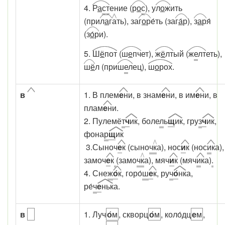
4.
Р
а
ст
ение (
р
о
с
), у
л
о
ж
ить
(при
л
а
г
а
ть), за
г
о
р
е́ть (за
г
а
́р
),
з
а
р
я́
(
з
о́
р
и).
5.
Ш
ё
пот
(
ш
е
пч
ет),
ж
ё
лт
ый (
ж
е
лт
еть),
ш
ё
л (при
ш
е
л
ец),
ш
о
рох
.
в
1. В плем
е
н
и, в знам
е
н
и, в им
е
н
и, в
плам
е
н
и.
2. Пулемё
т
ч
ик
, боле
л
ь
щ
ик
, гру
з
ч
ик
,
фона
р
щ
ик
3.Сыноч
е
к
(сыно
ч
к
а), нос
и
к
(нос
и
к
а),
замоч
е
к
(замо
ч
к
а), мяч
и
к
(мяч
и
к
а)
.
4. Сне
ж
о
́к
, горо́
ш
е
к
, ру
ч
о
́нк
а,
ре́
ч
е
ньк
а.
в
1. Луч
о
́м
, скворц
о
́м
, коло́дц
е
м
,