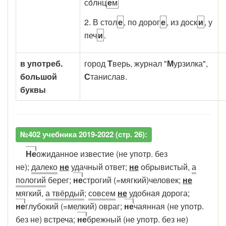
со́лнц
е
м
2. В стол
е
, по дорог
е
, из доск
и
, у
печ
и
.
в употреб.
город
Т
верь, журнал "
М
урзилка",
большой
С
танислав.
буквы
№402 учебника 2019-2022 (стр. 26):
Не
ожиданное известие (не употр. без
не);
далеко
не
удачный ответ;
не
обрывистый,
а
пологий
берег;
не
строгий (=мягкий)человек;
не
мягкий,
а твёрдый
;
совсем
не
удобная дорога;
не
глубокий (=мелкий) овраг;
не
чаянная (не употр.
без не) встреча;
не
брежный (не употр. без не)