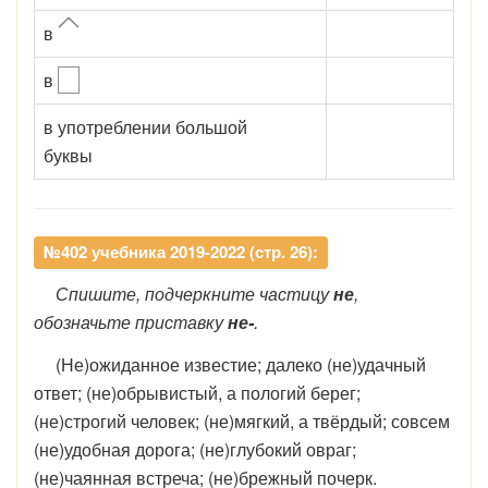
в
в
в употреблении большой
буквы
№402 учебника 2019-2022 (стр. 26):
Спишите, подчеркните частицу
не
,
обозначьте приставку
не-
.
(Не)ожиданное известие; далеко (не)удачный
ответ; (не)обрывистый, а пологий берег;
(не)строгий человек; (не)мягкий, а твёрдый; совсем
(не)удобная дорога; (не)глубокий овраг;
(не)чаянная встреча; (не)брежный почерк.