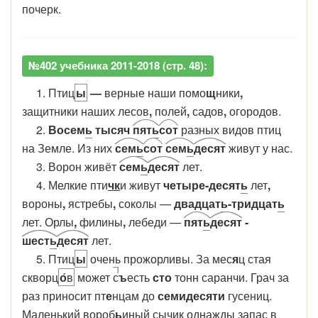
почерк.
№402 учебника 2011-2018 (стр. 48):
1. Птиц
ы
—
верные наши помо
щ
ники
,
защитники наших лесов
,
полей
,
садов
,
огородов.
2.
Восем
ь
тысяч
пят
ь
сот
разных видов птиц
на Земле. Из них
сем
ь
сот
сем
ь
десят
живут у нас.
3. Ворон живёт
сем
ь
десят
лет.
4. Мелкие пти
чк
и живут
четыре-десят
ь
лет
,
вороны
,
ястребы
,
соколы —
двадцат
ь
-тридцат
ь
лет. Орлы
,
филины
,
лебеди —
пят
ь
десят
-
шест
ь
десят
лет.
5. Птиц
ы
очень прожорливы. За мес
я
ц стая
скворц
о
́в
может
с
ъ
есть
сто
тонн саранчи. Грач за
раз приносит пт
е
нцам до
семидесяти
гусениц.
Маленький вороб
ь
иный сычик однажды запас в