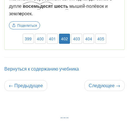
дупле
восем
ь
десят
шест
ь
мышей-полёвок и
земл
е
роек.
Поделиться
399
400
401
402
403
404
405
Вернуться к содержанию учебника
←
Предыдущее
Следующее
→