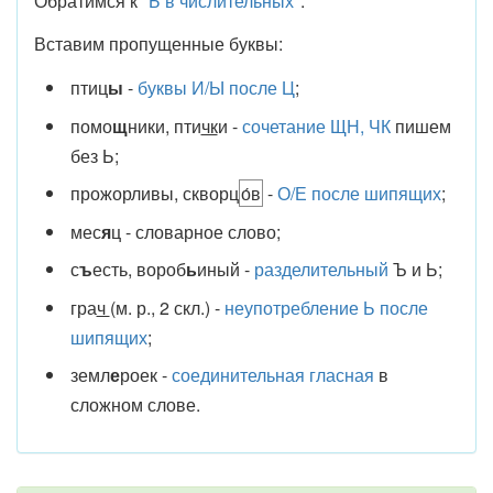
Обратимся к "
Ь в числительных
".
Вставим пропущенные буквы:
птиц
ы
-
буквы И/Ы после Ц
;
помо
щ
ники, пти
чк
и -
сочетание ЩН, ЧК
пишем
без Ь;
прожорливы, скворц
о́в
-
О/Е после шипящих
;
мес
я
ц - словарное слово;
с
ъ
есть, вороб
ь
иный -
разделительный
Ъ и Ь;
гра
ч
(м. р., 2 скл.) -
неупотребление Ь после
шипящих
;
земл
е
роек -
соединительная гласная
в
сложном слове.