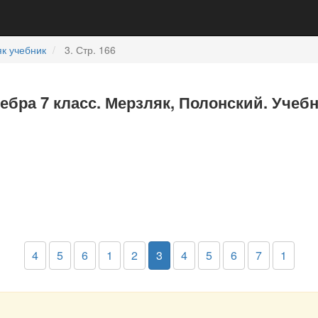
к учебник
3. Стр. 166
ебра 7 класс. Мерзляк, Полонский. Учеб
4
5
6
1
2
3
4
5
6
7
1