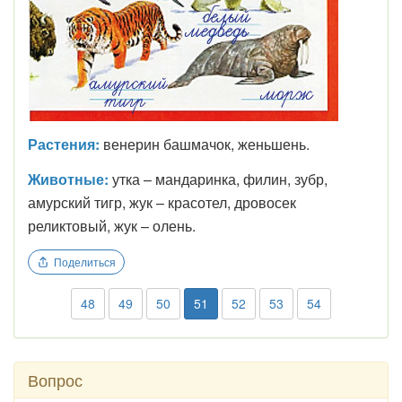
Растения:
венерин башмачок, женьшень.
Животные:
утка – мандаринка, филин, зубр,
амурский тигр, жук – красотел, дровосек
реликтовый, жук – олень.
Поделиться
48
49
50
51
52
53
54
Вопрос