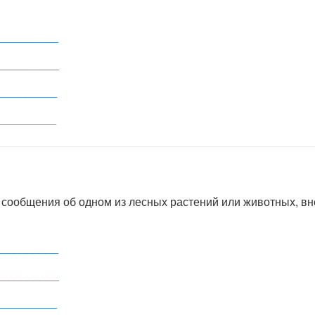
__________
__________
_________
_________
 сообщения об одном из лесных растений или животных, вн
__________
__________
_________