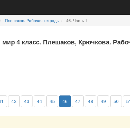
Плешаков. Рабочая тетрадь
46. Часть 1
мир 4 класс. Плешаков, Крючкова. Рабоч
41
42
43
44
45
46
47
48
49
50
5