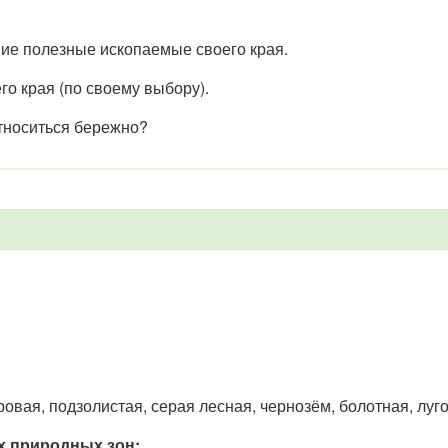
ие полезные ископаемые своего края.
о края (по своему выбору).
тноситься бережно?
овая, подзолистая, серая лесная, чернозём, болотная, луг
х природных зон: