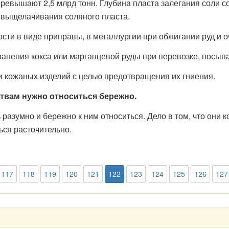
евышают 2,5 млрд тонн. Глубина пласта залегания соли с
 выщелачивания соляного пласта.
и в виде приправы, в металлургии при обжигании руд и о
анения кокса или марганцевой руды при перевозке, посып
и кожаных изделий с целью предотвращения их гниения.
твам нужно относиться бережно.
разумно и бережно к ним относиться. Дело в том, что они к
ься расточительно.
117
118
119
120
121
122
123
124
125
126
127