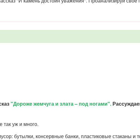
ассказ "И камень достоин уважения". Проанализируй своё 
сказ
"Дороже жемчуга и злата – под ногами".
Рассуждаем
е так уж и много.
усор: бутылки, консервные банки, пластиковые стаканы и 