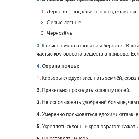
Дерново – подзолистые и подзолистые.
Серые лесные.
Чернозёмы.
3.
К почве нужно относиться бережно. В по
частью круговорота веществ в природе. Есл
4.
Охрана почвы:
1.
Карьеры следует засыпать землёй, сажат
2.
Правильно проводить вспашку полей.
3.
Не использовать удобрений больше, чем 
4.
Умеренно пользоваться ядохимикатами в 
5.
Укреплять склоны и края оврагов: сажать
6.
Не оставлять мусор.