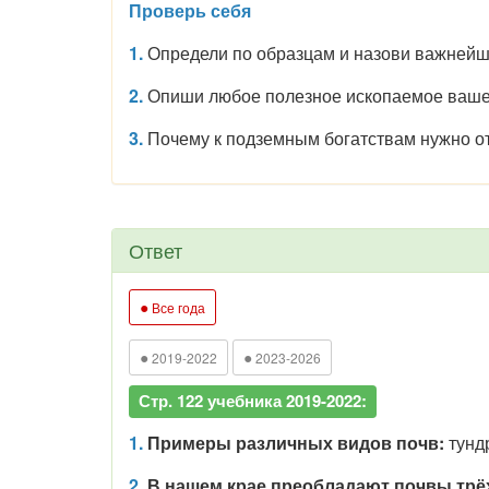
Проверь себя
1.
Определи по образцам и назови важнейш
2.
Опиши любое полезное ископаемое вашег
3.
Почему к подземным богатствам нужно о
Ответ
●
Все года
●
●
2019-2022
2023-2026
Стр. 122 учебника 2019-2022:
1.
Примеры различных видов почв:
тундр
2.
В нашем крае преобладают почвы трё