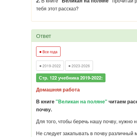
2.
В книге
"Великан на поляне"
прочитай р
тебя этот рассказ?
Ответ
●
Все года
●
●
2019-2022
2023-2026
Стр. 122 учебника 2019-2022:
Домашняя работа
В книге
"Великан на поляне"
читаем рас
почву.
Для того, чтобы беречь нашу почву, нужно н
Не следует закапывать в почву различный м