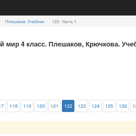
Плешаков. Учебник
122. Часть 1
 мир 4 класс. Плешаков, Крючкова. Учеб
17
118
119
120
121
122
123
124
125
126
1