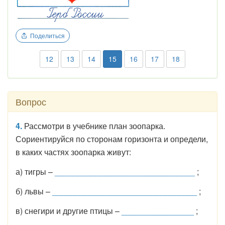
Поделиться
12
13
14
15
16
17
18
Вопрос
4.
Рассмотри в учебнике план зоопарка.
Сориентируйся по сторонам горизонта и определи,
в каких частях зоопарка живут:
а) тигры –
_______________________________
;
б) львы –
________________________________
;
в) снегири и другие птицы –
________________
;