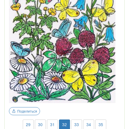
Поделиться
29
30
31
32
33
34
35