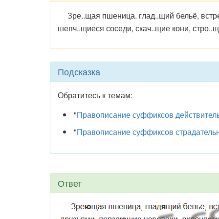
Зре..щая пшеница. глад..щий бельё, встре
шепч..щиеся соседи, скач..щие кони, стро..
Подсказка
Обратитесь к темам:
"
Правописание суффиксов действитель
"
Правописание суффиксов страдательн
Ответ