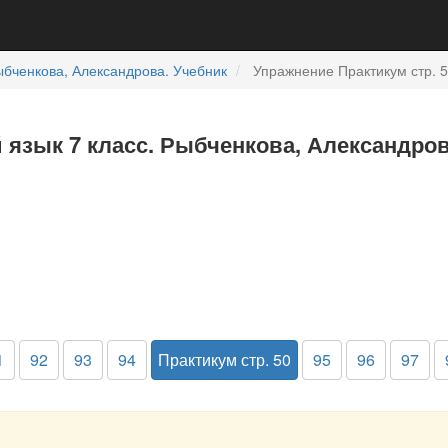
бченкова, Александрова. Учебник
Упражнение Практикум стр. 5
й язык 7 класс. Рыбченкова, Александро
1
92
93
94
Практикум стр. 50
95
96
97