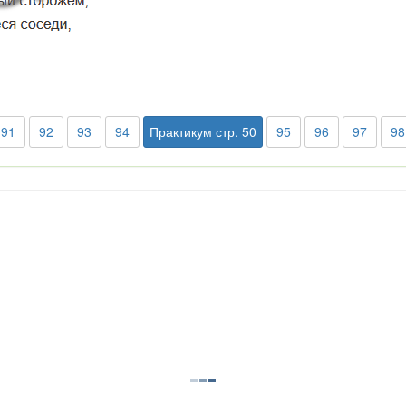
91
92
93
94
Практикум стр. 50
95
96
97
98