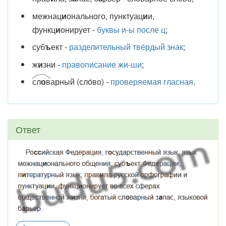
межнац
и
онального, пунктуац
и
и,
функц
и
онирует -
буквы и-ы после ц
;
суб
ъ
ект -
разделительный твёрдый знак
;
ж
и
зни -
правописание жи-ши
;
сл
о
в
арный (сло́во) -
проверяемая гласная
.
Ответ