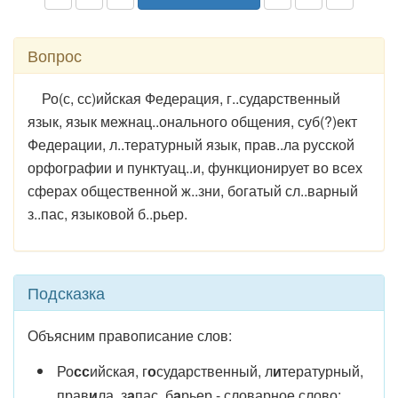
Вопрос
Ро(с, сс)ийская Федерация, г..сударственный
язык, язык межнац..онального общения, суб(?)ект
Федерации, л..тературный язык, прав..ла русской
орфографии и пунктуац..и, функционирует во всех
сферах общественной ж..зни, богатый сл..варный
з..пас, языковой б..рьер.
Подсказка
Объясним правописание слов:
Ро
сс
ийская, г
о
сударственный, л
и
тературный,
прав
и
ла, з
а
пас, б
а
рьер - словарное слово;