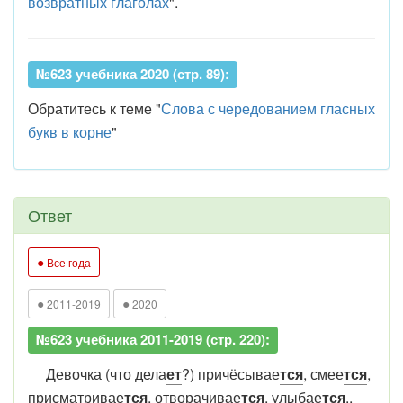
возвратных глаголах
".
№623 учебника 2020 (стр. 89):
Обратитесь к теме "
Слова с чередованием гласных
букв в корне
"
Ответ
●
Все года
●
●
2011-2019
2020
№623 учебника 2011-2019 (стр. 220):
Девочка (что дела
ет
?) причёсывае
тся
, смее
тся
,
присматривае
тся
, отворачивае
тся
, улыбае
тся
..