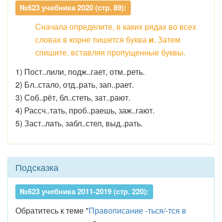
№623 учебника 2020 (стр. 89):
Сначала определите, в каких рядах во всех
словах в корне пишется буква
и
. Затем
спишите, вставляя пропущенные буквы.
1) Пост..лили, подж..гает, отм..реть.
2) Бл..стало, отд..рать, зап..рает.
3) Соб..рёт, бл..стеть, зат..рают.
4) Рассч..тать, проб..раешь, заж..гают.
5) Заст..лать, забл..стел, выд..рать.
Подсказка
№623 учебника 2011-2019 (стр. 220):
Обратитесь к теме "
Правописание -ться/-тся в