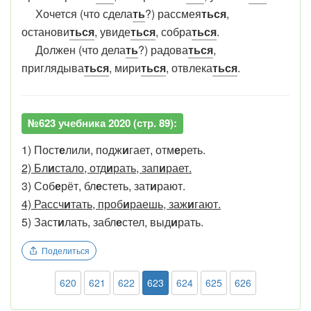
Хочется (что сдела
ть
?) рассмея
ться
,
останови
ться
, увиде
ться
, собра
ться
.
Должен (что дела
ть
?) радова
ться
,
приглядыва
ться
, мири
ться
, отвлека
ться
.
№623 учебника 2020 (стр. 89):
1) Пост
е
лили, подж
и
гает, отм
е
реть.
2) Бл
и
стало, отд
и
рать, зап
и
рает.
3) Соб
е
рёт, бл
е
стеть, зат
и
рают.
4) Рассч
и
тать, проб
и
раешь, заж
и
гают.
5) Заст
и
лать, забл
е
стел, выд
и
рать.
Поделиться
620
621
622
623
624
625
626