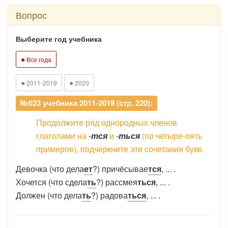
Вопрос
Выберите год учебника
●
Все года
●
●
2011-2019
2020
№623 учебника 2011-2019 (стр. 220):
Продолжите ряд однородных членов
глаголами на
-
тся
и
-
ться
(по четыре-пять
примеров), подчеркните эти сочетания букв.
Девочка (что дела
ет
?) причёсывае
тся
, ... .
Хочется (что сдела
ть
?) рассмея
ться
, ... .
Должен (что дела
ть
?) радова
ться
, ... .