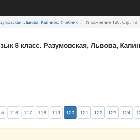
зумовская, Львова, Капинос. Учебник
Упражнение 120. Стр. 76
зык 8 класс. Разумовская, Львова, Капин
15
116
117
118
119
120
121
122
123
124
1