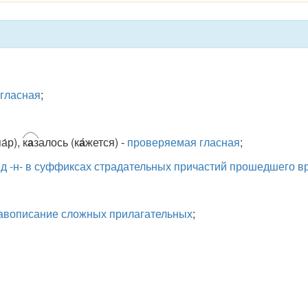
гласная
;
а́р),
к
а
з
алось (к
а
́жется) -
проверяемая гласная
;
ед -н- в суффиксах страдательных причастий прошедшего в
авописание сложных прилагательных
;