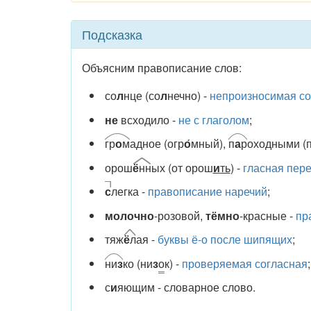
Подсказка
Объясним правописание слов:
со
л
нце (со
л
нечно) -
непроизносимая со
не
всходило -
не с глаголом
;
гр
о
м
адное (огр
о
́мный),
п
а
р
оходными (п
орош
ё
нн
ых (от орош
и
ть
) -
гласная пер
с
легка -
правописание наречий
;
молочно
-розовой,
тёмно
-красные -
пр
тяж
ё
л
ая -
буквы ё-о после шипящих
;
ни
з
ко (ни
з
о
к) -
проверяемая согласная
;
с
и
яющим - словарное слово.