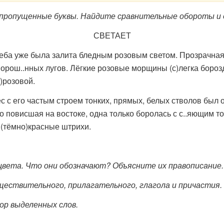
 пропущенные буквы. Найдите сравнительные обороты и о
СВЕТАЕТ
еба уже была залита бледным розовым светом. Прозрачная 
орош..нных лугов. Лёгкие розовые морщины (с)легка борозд
)розовой.
 его частым строем тонких, прямых, белых стволов был ок
.ко повисшая на востоке, одна только боролась с с..яющим т
 (тёмно)красные штрихи.
вета. Что они обозначают? Объясните их правописание.
ествительного, прилагательного, глагола и причастия.
р выделенных слов.