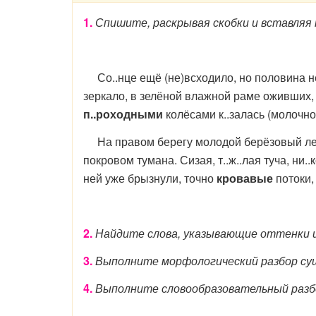
1.
Спишите, раскрывая скобки и вставляя
Со..нце ещё (не)всходило, но половина н
зеркало, в зелёной влажной раме оживших, 
п..роходными
колёсами к..залась (молочно
На правом берегу молодой берёзовый лес с
покровом тумана. Сизая, т..ж..лая туча, ни.
ней уже брызнули, точно
кровавые
потоки,
2.
Найдите слова, указывающие оттенки ц
3.
Выполните морфологический разбор сущ
4.
Выполните словообразовательный разбо