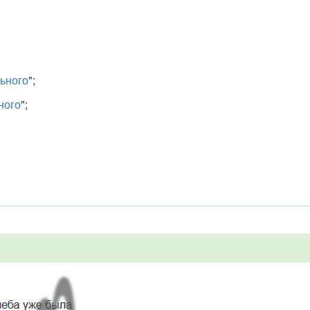
ьного
";
ного
";