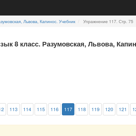
зумовская, Львова, Капинос. Учебник
Упражнение 117. Стр. 75
зык 8 класс. Разумовская, Львова, Капин
12
113
114
115
116
117
118
119
120
121
1