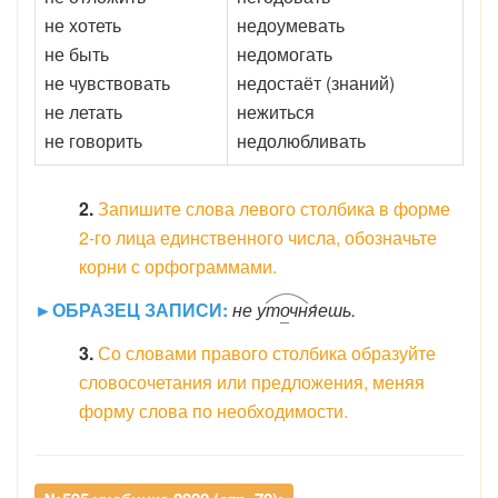
не хотеть
недоумевать
не быть
недомогать
не чувствовать
недостаёт (знаний)
не летать
нежиться
не говорить
недолюбливать
2.
Запишите слова левого столбика в форме
2-го лица единственного числа, обозначьте
корни с орфограммами.
►ОБРАЗЕЦ ЗАПИСИ:
не у
т
о
чн
я́ешь.
3.
Со словами правого столбика образуйте
словосочетания или предложения, меняя
форму слова по необходимости.