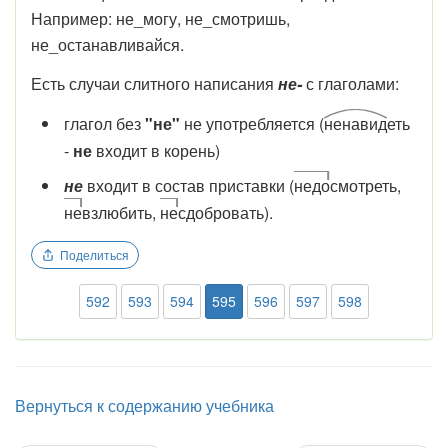
Например: не_могу, не_смотришь,
не_останавливайся.
Есть случаи слитного написания
не-
с глаголами:
глагол без
"
не"
не употребляется (
ненавид
еть
-
не
входит в корень)
не
входит в состав приставки (
недо
смотреть,
не
взлюбить,
не
сдобровать).
Поделиться
592
593
594
595
596
597
598
Вернуться к содержанию учебника