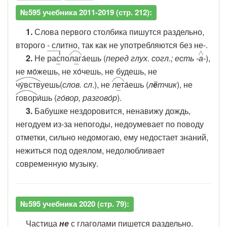
№595 учебника 2011-2019 (стр. 212):
1.
Слова первого столбика пишутся раздельно,
второго - слитно, так как не употребляются без не-.
2.
Не
ра
с
по
л
а
г
а́ешь (
перед глух. согл.; есть -
а
-
),
не мо́жешь, не хо́чешь, не будешь, не
чу́
в
ств
уешь(
слов. сл
.), не
л
е
т
а́ешь (
л
ё
тчик
), не
говор
и́шь (
го́вор, разгово́р
).
3.
Бабушке нездоровится, ненавижу дождь,
негодуем из-за непогоды, недоумевает по поводу
отметки, сильно недомогаю, ему недостает знаний,
нежиться под одеялом, недолюбливает
современную музыку.
№595 учебника 2020 (стр. 79):
Частица
не
с глаголами пишется раздельно.