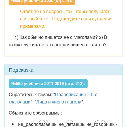
№595 учебника 2020 (стр. 79):
Ответьте на вопросы так, чтобы получился
связный текст. Подтвердите свои суждения
примерами.
1) Как обычно пишется не с глаголами? 2) В
каких случаях не- с глаголом пишется слитно?
Подсказка
№595 учебника 2011-2019 (стр. 212):
Обратитесь к темам: "
Правописание НЕ с
глаголами
", "
Лицо и число глагола
".
Объясните орфограммы:
не_
ра
с
по
л
а
г
а
ешь, не_
л
е
т
а́ешь, не_
г
о
в
о
р
и́шь -