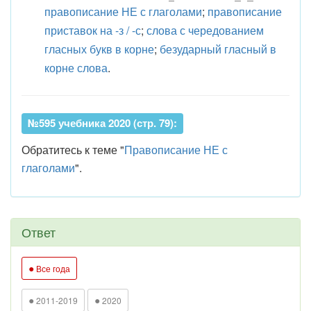
правописание НЕ с глаголами
;
правописание
приставок на -з / -с
;
слова с чередованием
гласных букв в корне
;
безударный гласный в
корне слова
.
№595 учебника 2020 (стр. 79):
Обратитесь к теме "
Правописание НЕ с
глаголами
".
Ответ
●
Все года
●
●
2011-2019
2020