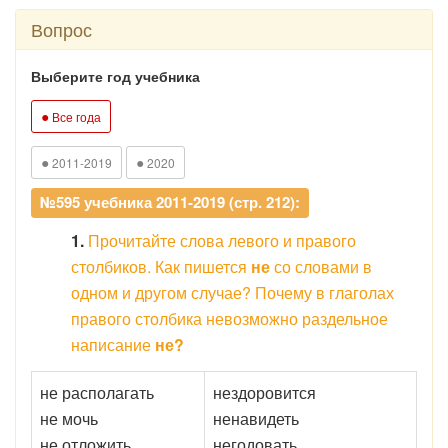
Вопрос
Выберите год учебника
●
Все года
●
●
2011-2019
2020
№595 учебника 2011-2019 (стр. 212):
1.
Прочитайте слова левого и правого
столбиков. Как пишется
не
со словами в
одном и другом случае? Почему в глаголах
правого столбика невозможно раздельное
написание
не?
не располагать
нездоровится
не мочь
ненавидеть
не отложить
негодовать