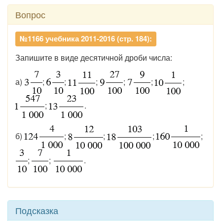
Вопрос
№1166 учебника 2011-2016 (стр. 184):
Запишите в виде десятичной дроби числа:
а)
;
;
;
;
;
;
;
.
б)
;
;
;
;
;
;
.
Подсказка