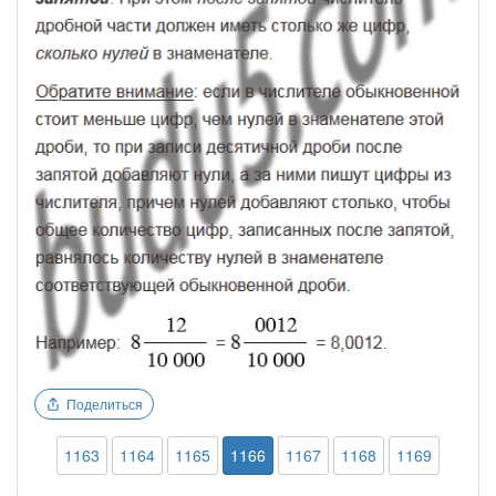
Поделиться
1163
1164
1165
1166
1167
1168
1169