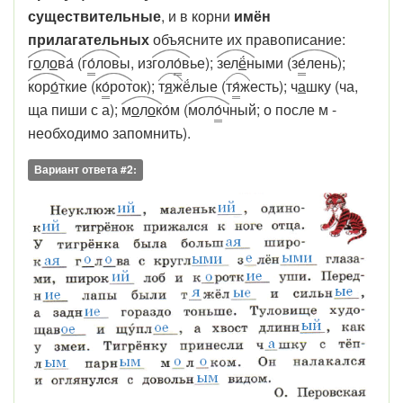
существительные
, и в корни
имён
прилагательных
объясните их правописание:
г
о
л
о
в
а́ (
г
о́
лов
ы, из
гол
о́
в
ье);
зел
ё́
н
ыми (
з
е
́лень
);
кор
о́
т
кие (
к
о
́рот
ок);
т
я
ж
ё́лые (
т
я́
ж
есть); ч
а
шку (ча,
ща пиши с а);
м
о
л
о
к
о́м (
мол
о́
ч
ный; о после м -
необходимо запомнить).
Вариант ответа #2: