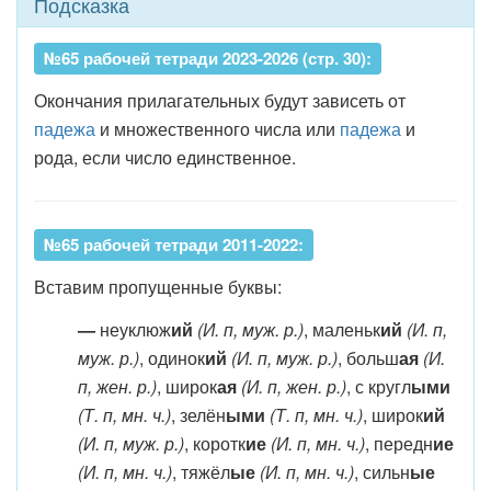
Подсказка
№65 рабочей тетради 2023-2026 (стр. 30):
Окончания прилагательных будут зависеть от
падежа
и множественного числа или
падежа
и
рода, если число единственное.
№65 рабочей тетради 2011-2022:
Вставим пропущенные буквы:
—
неуклюж
ий
(И. п, муж. р.)
, маленьк
ий
(И. п,
муж. р.)
, одинок
ий
(И. п, муж. р.)
, больш
ая
(И.
п, жен. р.)
, широк
ая
(И. п, жен. р.)
, с кругл
ыми
(Т. п, мн. ч.)
, зелён
ыми
(Т. п, мн. ч.)
, широк
ий
(И. п, муж. р.)
, коротк
ие
(И. п, мн. ч.)
, передн
ие
(И. п, мн. ч.)
, тяжёл
ые
(И. п, мн. ч.)
, сильн
ые