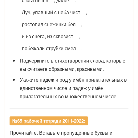
с юга пышн__, далёк__.
Луч, упавший с неба чист__,
растопил снежинки бел__,
и из снега, из сквозист__,
побежали струйки смел__.
Подчеркните в стихотворении слова, которые
вы считаете образными, красивыми.
Укажите падеж и род у имён прилагательных в
единственном числе и падеж у имён
прилагательных во множественном числе.
№65 рабочей тетради 2011-2022:
Прочитайте. Вставьте пропущенные буквы и