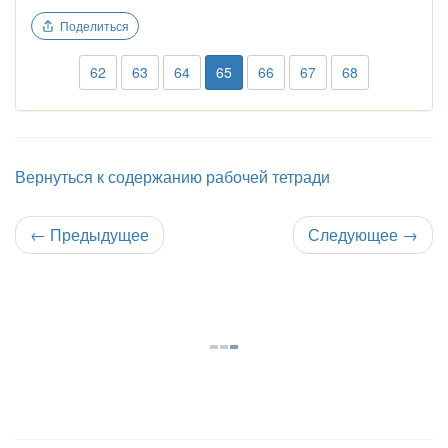
Поделиться
62
63
64
65
66
67
68
Вернуться к содержанию рабочей тетради
←
Предыдущее
Следующее
→