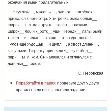
окончания имён прилагательных.
Неуклюж__, маленьк__, одинок__ тигрёнок
прижался к ноге отца. У тигрёнка была больш__
широк__ г_л_ва с кругл__ зелён__ глазами,
широк__ лоб и к_ротк__ уши. Передн__ лапы были
т_жёл__ и сильн__, а задн__ гораздо тоньше.
Туловище худощав__ и щу́пл__, а хвост длинн__,
как у змеи. Тигрёнку принесли ч_шку с тёпл__
парн__ м_л_ком. Он налакался и оглянулся с
довольн__ видом.
О. Перовская
Поработайте в парах:
проверьте друг у друга,
правильно ли вы выполнили задание.