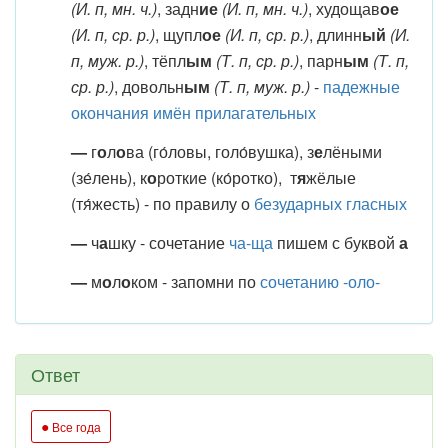
(И. п, мн. ч.)
, задн
ие
(И. п, мн. ч.)
, худощав
ое
(И. п, ср. р.)
, щупл
ое
(И. п, ср. р.)
, длинн
ый
(И.
п, муж. р.)
, тёпл
ым
(Т. п, ср. р.)
, парн
ым
(Т. п,
ср. р.)
, довольн
ым
(Т. п, муж. р.)
-
падежные
окончания имён прилагательных
—
г
о
л
о
ва (го́ловы, голо́вушка), з
е
лёными
(зе́лень), к
о
роткие (ко́ротко), т
я
жёлые
(тя́жесть) - по правилу о
безударных гласных
—
ч
а
шку - сочетание
ча-ща
пишем с буквой
а
—
м
о
л
о
ком - запомни по
сочетанию -оло-
Ответ
●
Все года