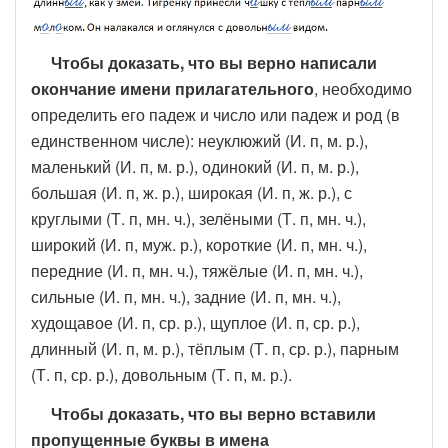
Чтобы доказать, что вы верно написали
окончание имени прилагательного
, необходимо
определить его падеж и число или падеж и род (в
единственном числе): неуклюжий (И. п, м. р.),
маленький (И. п, м. р.), одинокий (И. п, м. р.),
большая (И. п, ж. р.), широкая (И. п, ж. р.), с
круглыми (Т. п, мн. ч.), зелёными (Т. п, мн. ч.),
широкий (И. п, муж. р.), короткие (И. п, мн. ч.),
передние (И. п, мн. ч.), тяжёлые (И. п, мн. ч.),
сильные (И. п, мн. ч.), задние (И. п, мн. ч.),
худощавое (И. п, ср. р.), щуплое (И. п, ср. р.),
длинный (И. п, м. р.), тёплым (Т. п, ср. р.), парным
(Т. п, ср. р.), довольным (Т. п, м. р.).
Чтобы доказать, что вы верно вставили
пропущенные буквы в имена