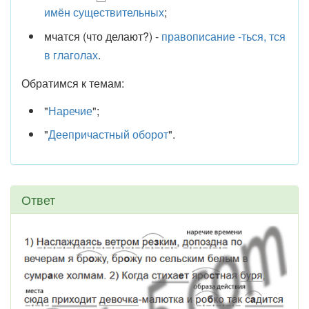
имён существительных
;
мчатся (что делают?) -
правописание -ться, тся
в глаголах
.
Обратимся к темам:
"
Наречие
";
"
Деепричастный оборот
".
Ответ