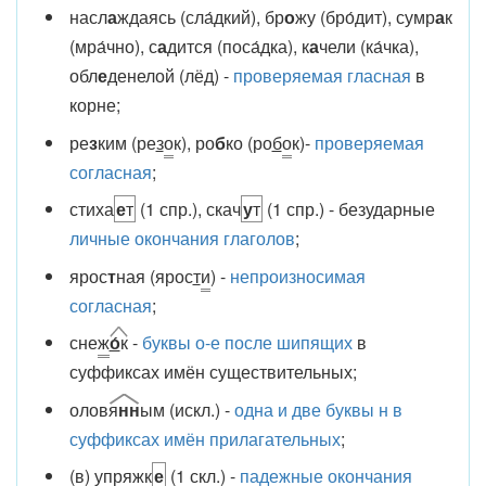
насл
а
ждаясь (сла́дкий), бр
о
жу (бро́дит), сумр
а
к
(мра́чно), с
а
дится (поса́дка), к
а
чели (ка́чка),
обл
е
денелой (лёд) -
проверяемая гласная
в
корне;
ре
з
ким (ре
з
о
к), ро
б
ко (ро
б
о
к)-
проверяемая
согласная
;
стиха
е
т
(1 спр.), скач
у
т
(1 спр.) - безударные
личные окончания глаголов
;
ярос
т
ная (ярос
т
и
) -
непроизносимая
согласная
;
сне
ж
о́
к
-
буквы о-е после шипящих
в
суффиксах имён существительных;
олов
я
нн
ым (искл.) -
одна и две буквы н в
суффиксах имён прилагательных
;
(в) упряжк
е
(1 скл.) -
падежные окончания