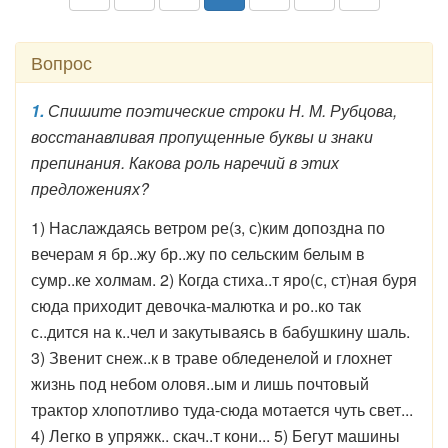
Вопрос
1.
Спишите поэтические строки Н. М. Рубцова,
восстанавливая пропущенные буквы и знаки
препинания. Какова роль наречий в этих
предложениях?
1) Наслаждаясь ветром ре(з, с)ким допоздна по
вечерам я бр..жу бр..жу по сельским белым в
сумр..ке холмам. 2) Когда стиха..т яро(с, ст)ная буря
сюда приходит девочка-малютка и ро..ко так
с..дится на к..чел и закутываясь в бабушкину шаль.
3) Звенит снеж..к в траве обледенелой и глохнет
жизнь под небом оловя..ым и лишь почтовый
трактор хлопотливо туда-сюда мотается чуть свет...
4) Легко в упряжк.. скач..т кони... 5) Бегут машины