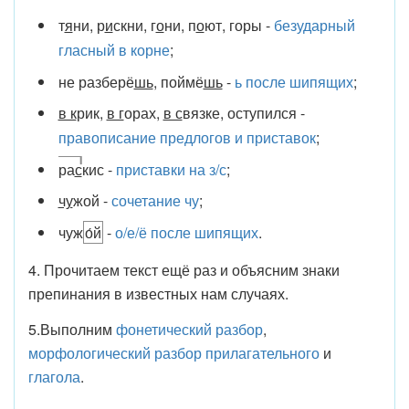
т
я
ни, р
и
скни, г
о
ни, п
о
ют, горы -
безударный
гласный в корне
;
не разберё
шь
, поймё
шь
-
ь после шипящих
;
в к
рик,
в г
орах,
в с
вязке, оступился -
правописание предлогов и приставок
;
ра
с
кис -
приставки на з/с
;
чу
жой -
сочетание чу
;
чуж
о́й
-
о/е/ё после шипящих
.
4. Прочитаем текст ещё раз и объясним знаки
препинания в известных нам случаях.
5.Выполним
фонетический разбор
,
морфологический разбор прилагательного
и
глагола
.