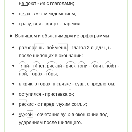
н
е п
оют -
не
с глаголами;
н
е а
х -
не
с междометием;
ср
азу,
вн
из,
вв
ерх - наречия.
► Выпишем и объясним другие орфограммы:
разбер
ёшь
, пойм
ёшь
- глагол 2 л.,ед.ч., ь
после шипящих в окончании:
т
я
н
и́-
т
я
́н
ет,
р
и
ск
ни́ -
р
и
ск
,
г
о
н
и -
г
о
́н
ит,
п
о
ю́т -
п
о
й
,
г
о
р
а́х -
г
о́
р
ы;
в к
рик,
в г
орах,
в с
вязке - сущ., с предлогом;
о
ступился - приставка
о
-;
ра
с
кис - с перед глухим согл.
к
;
чу
ж
о́й
- сочетание
чу
;
о
в окончании под
ударением после шипящего.