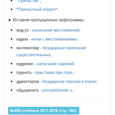
"
Причастие
",
"
Причастный оборот
".
► Вставим пропущенные орфограммы:
ке
м-т
о -
написание местоимений
;
н
ик
ем -
не/ни с местоимениями
;
математик
е
-
безударные окончания
существительных
;
в
ов
ремя -
написание наречий
;
пр
и
нять -
приставки пре-/при-
;
д
и
ректором -
безударная гласная в корне
;
об
ъ
единить -
употребление ъ
.
№458 учебника 2011-2018 (стр. 182):