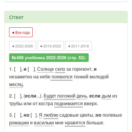
Ответ
●
Все года
●
●
●
2022-2026
2019-2022
2011-2018
№458 учебника 2022-2026 (стр. 52):
1. [ ],
и
[ ].
Солнце
село
за горизонт,
и
незаметно на небе
появился
тонкий молодой
месяц
.
2. [ ], (
если
...).
Будет погожий
день
,
если
дым
из
трубы или от костра
поднимается
вверх.
3. [ ],
но
[ ].
Я
люблю
садовые цветы,
но
полевые
ромашки
и
васильки
мне
нравятся
больше.