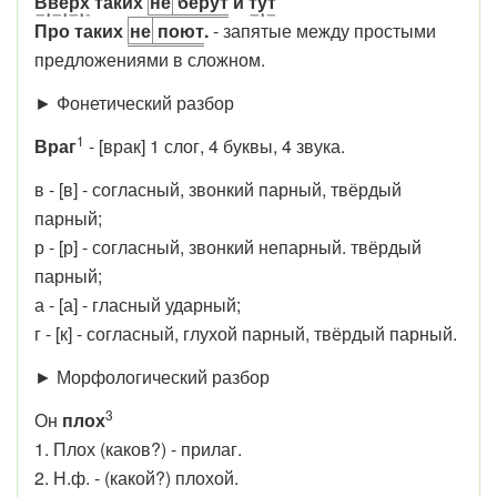
Вверх
таких
не
берут
и
тут
Про таких
не
поют
.
- запятые между простыми
предложениями в сложном.
► Фонетический разбор
1
Враг
- [врак] 1 слог, 4 буквы, 4 звука.
в - [в] - согласный, звонкий парный, твёрдый
парный;
р - [р] - согласный, звонкий непарный. твёрдый
парный;
а - [а] - гласный ударный;
г - [к] - согласный, глухой парный, твёрдый парный.
► Морфологический разбор
3
Он
плох
1. Плох (каков?) - прилаг.
2. Н.ф. - (какой?) плохой.