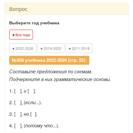
Вопрос
Выберите год учебника
●
Все года
●
●
●
2022-2026
2019-2022
2011-2018
№458 учебника 2022-2026 (стр. 52):
Составьте предложения по схемам.
Подчеркните в них грамматические основы.
1. [ ],
и
[ ].
2. [ ], (
если
...).
3. [ ],
но
[ ].
4. [ ], (
потому что
...).