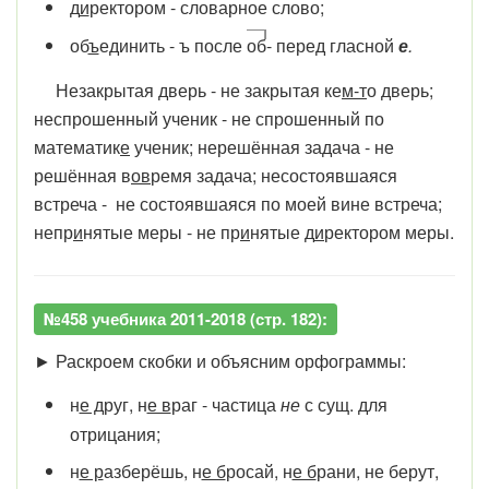
д
и
ректором - словарное слово;
об
ъ
единить - ъ после
об
- перед гласной
е
.
Незакрытая дверь - не закрытая ке
м-т
о дверь;
неспрошенный ученик - не спрошенный по
математик
е
ученик; нерешённая задача - не
решённая в
ов
ремя задача; несостоявшаяся
встреча - не состоявшаяся по моей вине встреча;
непр
и
нятые меры - не пр
и
нятые д
и
ректором меры.
№458 учебника 2011-2018 (стр. 182):
► Раскроем скобки и объясним орфограммы:
н
е д
руг, н
е в
раг - частица
не
с сущ. для
отрицания;
н
е р
азберёшь, н
е б
росай, н
е б
рани, не берут,