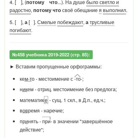
4. [ ], (
потому что
...). На душе
было светло и
радостно
,
потому что
своё обещание
я
выполнил
.
5. [ ],
а
[ ].
Смелые
побеждают
,
а
трусливые
погибают
.
№458 учебника 2019-2022 (стр. 85):
► Вставим пропущенные орфограммы:
ке
м-т
о - местоимение с
-то
-;
н
ик
ем - отриц. местоимение без предлога;
математик
е
- сущ. 1 скл., в Д.п., ед.ч.;
в
ов
ремя - наречие;
пр
и
нять -
при
- в значении "завершённое
действие";