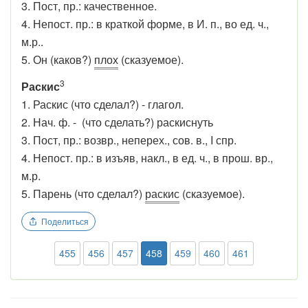
3. Пост, пр.: качественное.
4. Непост. пр.: в краткой форме, в И. п., во ед. ч.,
м.р..
5. Он (каков?)
плох
(сказуемое).
3
Раскис
1. Раскис (что сделал?) - глагол.
2. Нач. ф. - (что сделать?) раскиснуть
3. Пост, пр.: возвр., неперех., сов. в., I спр.
4. Непост. пр.: в изъяв, накл., в ед. ч., в прош. вр.,
м.р.
5. Парень (что сделал?)
раскис
(сказуемое).
Поделиться
455
456
457
458
459
460
461