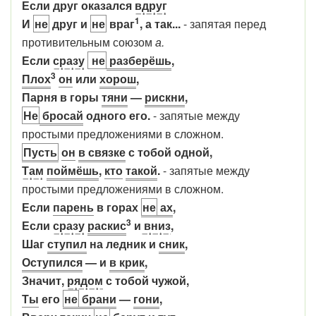
Если друг оказался
вдруг
1
И
не
друг и
не
враг
, а так...
- запятая перед
противительным союзом
а.
Если
сразу
не
разберёшь
,
3
Плох
он
или
хорош
,
Парня в горы
тяни
—
рискни
,
Не
бросай
одного его.
- запятые между
простыми предложениями в сложном.
Пусть
он
в связке
с тобой одной,
Там
поймёшь
,
кто
такой
.
- запятые между
простыми предложениями в сложном.
Если
парень
в горах
не
ах
,
3
Если
сразу
раскис
и
вниз
,
Шаг
ступил
на ледник и
сник
,
Оступился
— и
в крик
,
Значит,
рядом
с тобой чужой,
Ты
его
не
брани
—
гони
,