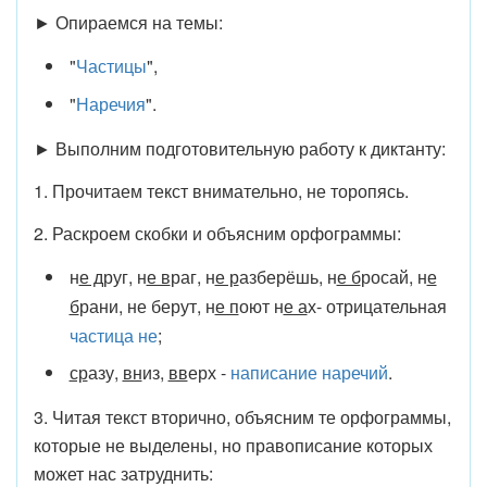
► Опираемся на темы:
"
Частицы
",
"
Наречия
".
► Выполним подготовительную работу к диктанту:
1. Прочитаем текст внимательно, не торопясь.
2. Раскроем скобки и объясним орфограммы:
н
е д
руг, н
е в
раг, н
е р
азберёшь, н
е б
росай, н
е
б
рани, не берут, н
е п
оют н
е а
х- отрицательная
частица не
;
ср
азу,
вн
из,
вв
ерх -
написание наречий
.
3. Читая текст вторично, объясним те орфограммы,
которые не выделены, но правописание которых
может нас затруднить: