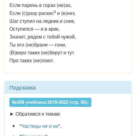
Если парень в горах (не)ах,
3
Если (с)разу раскис
и (в)низ,
Шаг ступил на ледник и сник,
Оступился — и в крик,
Значит, рядом с тобой чужой,
Ты его (не)брани — гони,
(В)верх таких (не)берут и тут
Про таких (не)поют.
Подсказка
№458 учебника 2019-2022 (стр. 85):
► Обратимся к темам:
"
Частицы не и ни
",