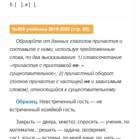
5. [ ],
а
[ ].
№458 учебника 2019-2022 (стр. 85):
Образуйте от данных глаголов причастия и
составьте с ними, используя предложенные
слова, по два высказывания: 1) словосочетание
«причастие с приставкой
не
- +
существительное»; 2) причастный оборот
(полное причастие с частицей
не
и зависимым
словом), относящийся к существительному.
Образец.
Невстреченный гость — не
встреченный хозяйкой гость.
Закрыть — дверь, кем(то); спросить — ученик, по
математик..; решить — задача, (во)время;
сост..яться — встреча, по моей вине; пр..нять —