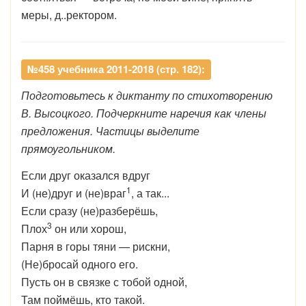
меры, д..ректором.
№458 учебника 2011-2018 (стр. 182):
Подготовьтесь к диктанту по стихотворению
В. Высоцкого. Подчеркните наречия как члены
предложения. Частицы выделите
прямоугольником.
Если друг оказался вдруг
1
И (не)друг и (не)враг
, а так...
Если сразу (не)разберёшь,
3
Плох
он или хорош,
Парня в горы тяни — рискни,
(Не)бросай одного его.
Пусть он в связке с тобой одной,
Там поймёшь, кто такой.