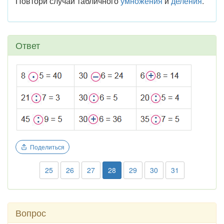
Повтори случаи табличного
умножения
и
деления
.
Ответ
Поделиться
25
26
27
28
29
30
31
Вопрос