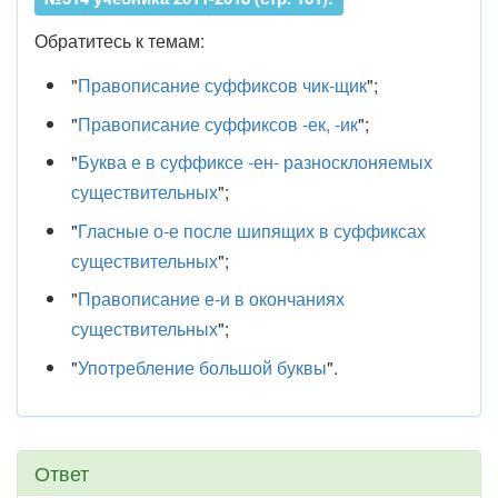
Обратитесь к темам:
"
Правописание суффиксов чик-щик
";
"
Правописание суффиксов -ек, -ик
";
"
Буква е в суффиксе -ен- разносклоняемых
существительных
";
"
Гласные о-е после шипящих в суффиксах
существительных
";
"
Правописание е-и в окончаниях
существительных
";
"
Употребление большой буквы
".
Ответ