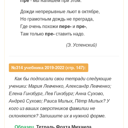
Пре
- мы напишем при этом.
Дожди непрерывные льют в октябре,
Но грамотным дождь не преграда,
Где очень похожи
пере-
и
пре-
‚
Там только
пре-
ставить надо.
(Э. Успенский)
№314 учебника 2019-2022 (стр. 147):
Как бы подписали свои тетради следующие
ученики: Мария Левченко, Александр Левченко;
Елена Гинзбург, Лев Гинзбург; Анна Сухово,
Андрей Сухово; Раиса Милых, Пётр Милых? У
кого из ваших сверстников фамилии не
склоняются? Запишите их в нужной форме.
Образец.
Тетрадь Фохта Михаила.