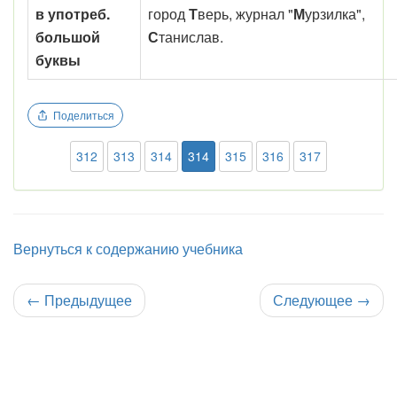
в употреб.
город
Т
верь, журнал "
М
урзилка",
большой
С
танислав.
буквы
Поделиться
312
313
314
314
315
316
317
Вернуться к содержанию учебника
←
Предыдущее
Следующее
→