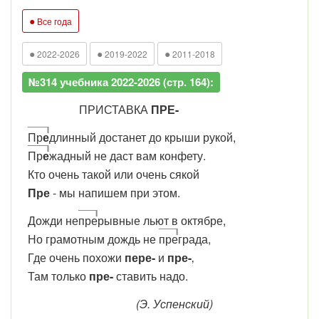
●
Все года
●
●
●
2022-2026
2019-2022
2011-2018
№314 учебника 2022-2026 (стр. 164):
ПРИСТАВКА
ПРЕ-
Пр
е
длинный достанет до крыши рукой,
Пр
е
жадный не даст вам конфету.
Кто очень такой или очень сякой
Пре
- мы напишем при этом.
Дожди не
пре
рывные льют в октябре,
Но грамотным дождь не
пре
града,
Где очень похожи
пере-
и
пре-
‚
Там только
пре-
ставить надо.
(Э. Успенский)