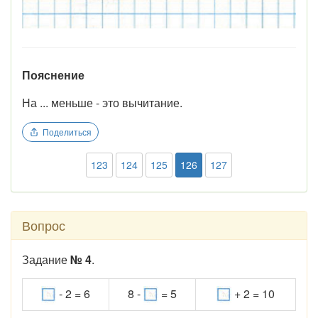
Пояснение
На ... меньше - это вычитание.
Поделиться
123
124
125
126
127
Вопрос
Задание
№ 4
.
- 2 = 6
8 -
= 5
+ 2 = 10