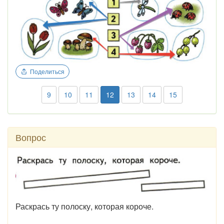
Поделиться
9
10
11
12
13
14
15
Вопрос
Раскрась ту полоску, которая короче.