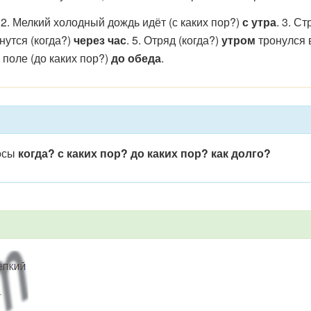
. 2. Мелкий холодный дождь идёт (с каких пор?)
с утра
. 3. С
чнутся (когда?)
через час
. 5. Отряд (когда?)
утром
тронулся в
в поле (до каких пор?)
до обеда
.
осы
когда? с каких пор? до каких пор? как долго?