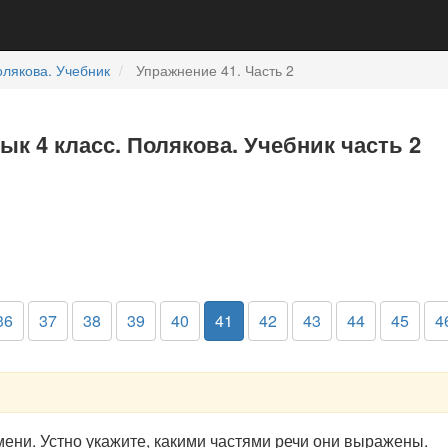
лякова. Учебник
Упражнение 41. Часть 2
ык 4 класс. Полякова. Учебник часть 2
36
37
38
39
40
41
42
43
44
45
4
ени. Устно укажите, какими частями речи они выражены.