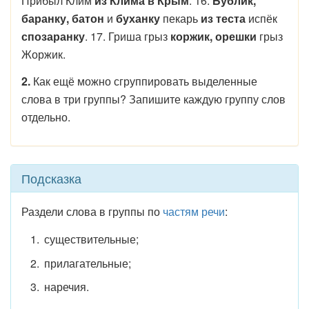
Прибыл Клим
из Клима в Крым
. 16.
Бублик,
баранку, батон
и
буханку
пекарь
из теста
испёк
спозаранку
. 17. Гриша грыз
коржик, орешки
грыз
Жоржик.
2.
Как ещё можно сгруппировать выделенные
слова в три группы? Запишите каждую группу слов
отдельно.
Подсказка
Раздели слова в группы по
частям речи
:
существительные;
прилагательные;
наречия.