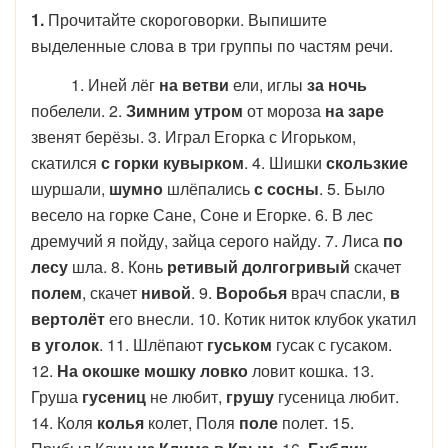
1.
Прочитайте скороговорки. Выпишите
выделенные слова в три группы по частям речи.
1. Иней лёг
на ветви
ели, иглы
за ночь
побелели. 2.
Зимним утром
от мороза
на заре
звенят берёзы. 3. Играл Егорка с Игорьком,
скатился
с горки кувырком
. 4. Шишки
скользкие
шуршали,
шумно
шлёпались
с сосны
. 5. Было
весело на горке Сане, Соне и Егорке. 6. В лес
дремучий я пойду, зайца серого найду. 7. Лиса
по
лесу
шла. 8. Конь
ретивый
долгогривый
скачет
полем
, скачет
нивой
. 9.
Воробья
врач спасли,
в
вертолёт
его внесли. 10. Котик ниток клубок укатил
в уголок
. 11. Шлёпают
гуськом
гусак с гусаком.
12.
На окошке мошку ловко
ловит кошка. 13.
Груша
гусениц
не любит,
грушу
гусеница любит.
14. Коля
колья
колет, Поля
поле
полет. 15.