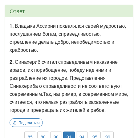
Ответ
1.
Владыка Ассирии похвалялся своей мудростью,
послушанием богам, справедливостью,
стремление делать добро, непобедимостью и
храбростью.
2.
Синахериб считал справедливым наказание
врагов, их порабощение, победу над ними и
разграбление их городов. Представления
Синахериба о справедливости не соответствуют
современным.Так, например, в современном мире,
считается, что нельзя разграблять захваченные
города и превращать их жителей в рабов.
Поделиться
85
86
90
91
94
95
99