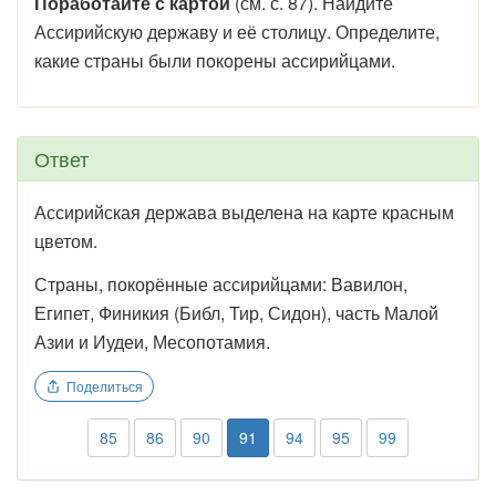
Поработайте с картой
(см. с. 87). Найдите
Ассирийскую державу и её столицу. Определите,
какие страны были покорены ассирийцами.
Ответ
Ассирийская держава выделена на карте красным
цветом.
Страны, покорённые ассирийцами: Вавилон,
Египет, Финикия (Библ, Тир, Сидон), часть Малой
Азии и Иудеи, Месопотамия.
Поделиться
85
86
90
91
94
95
99