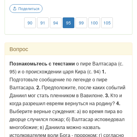
Поделиться
90
91
94
95
99
100
105
Вопрос
Познакомьтесь с текстами
о пире Валтасара (с.
95) и о происхождении царя Кира (с. 94)
1.
Подготовьте сообщение по легенде о пире
Валтасара.
2.
Предположите, после каких событий
Даниил мог стать пленником в Вавилоне.
3.
Кто и
когда разрешил евреям вернуться на родину?
4.
Выберите верные суждения: а) во время пира во
дворце случился пожар; б) Валтасар исповедовал
многобожие; в) Даниила можно назвать
истолкователем воли Бога - пророком; г) согласно