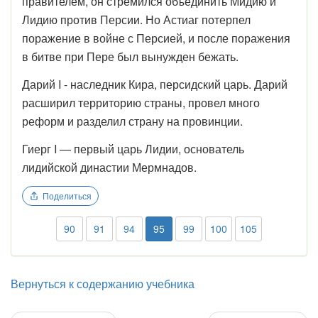
правителем, он стремился объединить Мидию и
Лидию против Персии. Но Астиаг потерпел
поражение в войне с Персией, и после поражения
в битве при Пере был вынужден бежать.
Дарий I - наследник Кира, персидский царь. Дарий
расширил территорию страны, провел много
реформ и разделил страну на провинции.
Гиерг I — первый царь Лидии, основатель
лидийской династии Мермнадов.
Поделиться
90
91
94
95
99
100
105
Вернуться к содержанию учебника