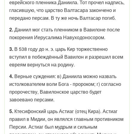
еврейского пленника Даниила. Тот прочел надпись,
гласившую, что царство Валтасара закончено и
передано персам. В ту же ночь Валтасар погиб.
2.
Даниил мог стать пленником в Вавилоне после
покорения Иерусалима Навуходоносором.
3.
В 538 году до н. э. царь Кир торжественно
вступил в побеждённый Вавилон и разрешил всем
евреям вернуться на родину.
4.
Верные суждения: в) Даниила можно назвать
истолкователем воли Бога - пророком; г) согласно
пророчеству, Вавилонское царство будет
завоевано персами.
5.
Ктесифонский царь Астиаг (отец Кира). Астиаг
правил в Мидии, он являлся главным противником
Персии. Астиаг был мудрым и сильным