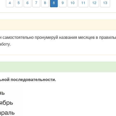
4
5
6
7
8
8
9
10
11
12
13
 самостоятельно пронумеруй названия месяцев в правильн
аботу.
ьной последовательности.