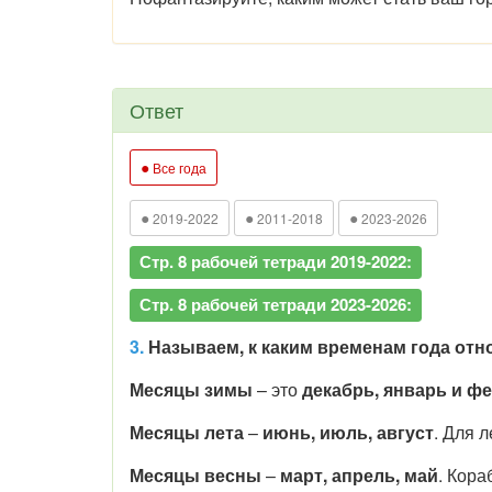
Ответ
●
Все года
●
●
●
2019-2022
2011-2018
2023-2026
Стр. 8 рабочей тетради 2019-2022:
Стр. 8 рабочей тетради 2023-2026:
3.
Называем, к
каким временам года отно
Месяцы зимы
– это
декабрь, январь и ф
Месяцы лета
–
июнь, июль, август
. Для 
Месяцы весны
–
март, апрель, май
. Кора