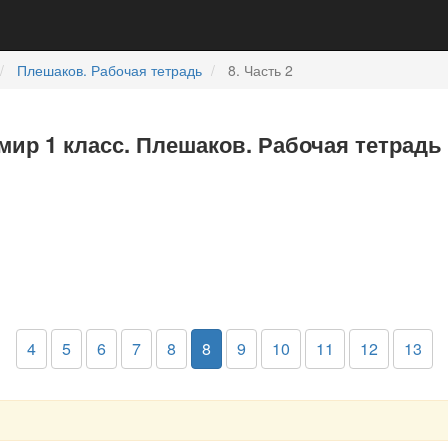
Плешаков. Рабочая тетрадь
8. Часть 2
ир 1 класс. Плешаков. Рабочая тетрадь 
4
5
6
7
8
8
9
10
11
12
13