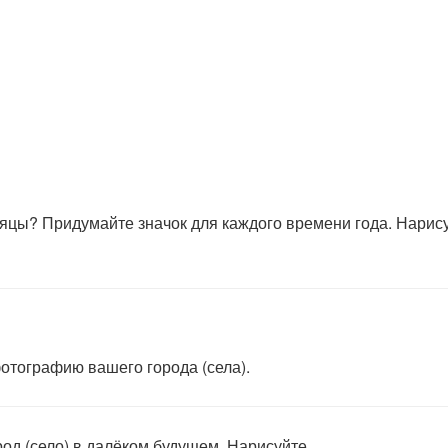
яцы? Придумайте значок для каждого времени года. Нарису
отографию вашего города (села).
од (село) в далёком будущем. Нарисуйте.