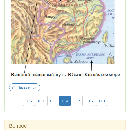
Поделиться
106
109
111
114
115
116
119
Вопрос