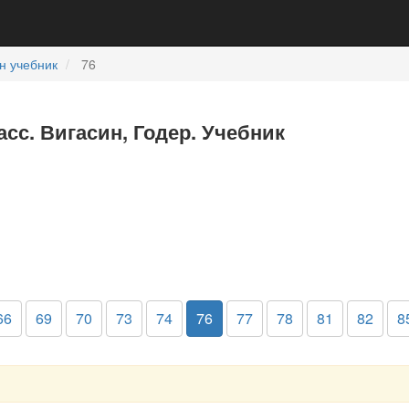
н учебник
76
асс. Вигасин, Годер. Учебник
66
69
70
73
74
76
77
78
81
82
8