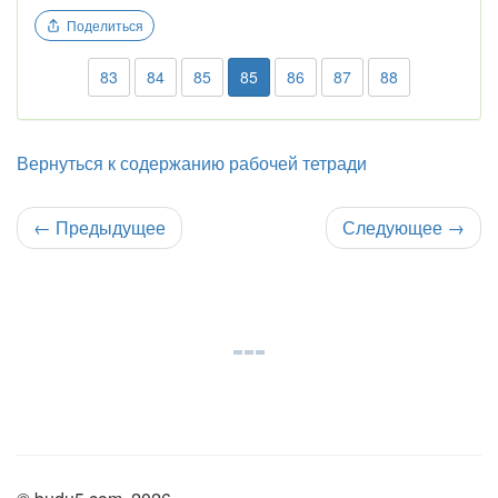
Поделиться
83
84
85
85
86
87
88
Вернуться к содержанию рабочей тетради
←
Предыдущее
Следующее
→