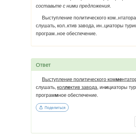
составьте с ними предложения.
Выступление политического ком..нтатора, п.
слушать, кол..ктив завода, ин..циаторы тур
програм..ное обеспечение.
Ответ
Выступление политического ком
ме
нтато
слушать,
кол
ле
ктив завода
, ин
и
циаторы тур
програм
м
ное обеспечение.
Поделиться