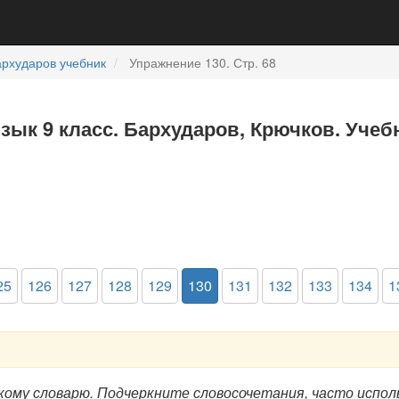
рхударов учебник
Упражнение 130. Стр. 68
язык 9 класс. Бархударов, Крючков. Учеб
25
126
127
128
129
130
131
132
133
134
1
ому словарю. Подчеркните словосочетания, часто испол