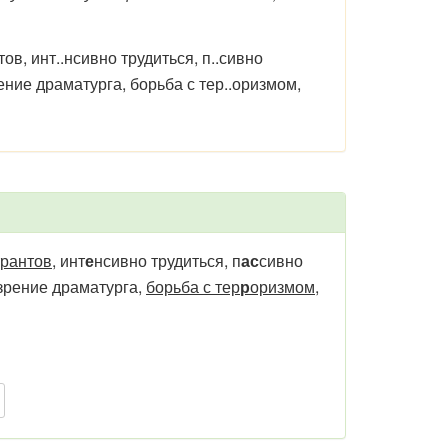
в, инт..нсивно трудиться, п..сивно
рение драматурга, борьба с тер..оризмом,
рантов
, инт
е
нсивно трудиться, п
ас
сивно
зрение драматурга,
борьба с тер
р
оризмом
,