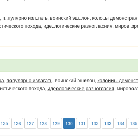
.пулярно изл..гать, воинский эш..лон, коло..ы демонстранто
истического похода, иде..логические разногласния, миров..з
ра
,
п
о
пулярно изл
а
гать
, воинский эш
е
лон,
коло
нн
ы демонст
истического похода,
иде
о
логические разногласия
, миров
оз
125
126
127
128
129
130
131
132
133
134
135