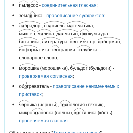
пыл
е
сос
-
соединительная гласная
;
земл
я
н
ика -
правописание суффиксов
;
л
а
брадор
,
сп
а
ниель
,
м
а
темат
ика,
м
и
ксер
,
м
а
лин
а,
д
а
лматин
,
ф
и
з
культура,
б
о
таник
а,
л
и
терат
ура,
в
е
нтил
ятор,
д
о
берман
,
инф
о
рм
атика,
г
е
о
графия,
г
о
луб
ика -
словарное слово;
моро
ш
к
а (моро
ше
чка),
бульдо
г
(бульдоги) -
проверяемая согласная
;
об
о
греватель -
правописание неизменяемых
приставок
;
ч
е
рн
ика (чёрный),
т
е
хн
ология (те́хник),
микро
в
о
лн
овка (волны),
к
о
ст
яника (ко́сть) -
проверяемая гласная
.
Обратитесь к теме "
Тематическая группа
".