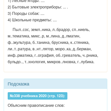
1) Лесные ягоды: ....
2) Бытовые электроприборы: ... .
3) Породы собак: ....
4) Школьные предметы: ....
Пыл..сос, земл..ника, л..брадор, сп..ниель,
м..тематика, микс..р, м..лина, д..лматин,
ф..зкультура, б..танина, брусника, к..стяника,
ли..т..ратура, в..нт..лятор, моро..ка, д..берман,
инф..рматика, г..ография, об..греватель, ч..рника,
бульдо.., т..хнология, микров..лновка, г..лубика.
Подсказка
№338 учебника 2020 (стр. 123):
Объясним правописание слов: