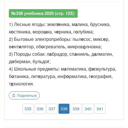
№338 учебника 2020 (стр. 123):
1) Лесные ягоды: земл
я
ника, м
а
лина, брусника,
к
о
стяника, моро
ш
ка, ч
е
рника, г
о
лубика;
2) Бытовые электроприборы: пыл
е
сос, микс
е
р,
в
е
нт
и
лятор, об
о
греватель, микров
о
лновка;
3) Породы собак: л
а
брадор, сп
а
ниель, д
а
лматин,
д
о
берман, бульдо
г
;
4) Школьные предметы: м
а
тематика, ф
и
зкультура,
б
о
таника, лит
е
ратура, инф
о
рматика, г
е
ография,
т
е
хнология.
Поделиться
335
336
337
338
339
340
341