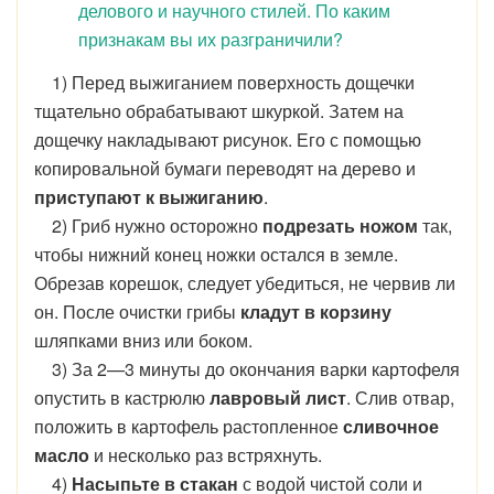
делового и научного стилей. По каким
признакам вы их разграничили?
1) Перед выжиганием поверхность дощечки
тщательно обрабатывают шкуркой. Затем на
дощечку накладывают рисунок. Его с помощью
копировальной бумаги переводят на дерево и
приступают к выжиганию
.
2) Гриб нужно осторожно
подрезать ножом
так,
чтобы нижний конец ножки остался в земле.
Обрезав корешок, следует убедиться, не червив ли
он. После очистки грибы
кладут в корзину
шляпками вниз или боком.
3) За 2—3 минуты до окончания варки картофеля
опустить в кастрюлю
лавровый лист
. Слив отвар,
положить в картофель растопленное
сливочное
масло
и несколько раз встряхнуть.
4)
Насыпьте в стакан
с водой чистой соли и