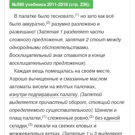
№580 учебника 2011-2018 (стр. 236):
(1)
В палатке было тесновато,
но зато как всё
(2)
было аккуратно,
разумно разложено и
развешано! (
Запятая 1 разделяет части
сложного предложения, запятая 2 стоит между
однородными обстоятельствами.
Восклицательный знак ставится в конце
восклицательного предложения).
Каждая вещь помещалась на своём месте.
Хорошо вычищенные и смазанные маслом
автоматы висели на жёлтых палочках,
изнутри подпиравших палатку
.
(Запятой
выделяется причастный оборот, стоящий после
определяемого существительного).
Шинели и
(1)
(2)
плащ-палатки,
сложенные ровно
,
без единой
(3)
складки
,
лежали на свежих еловых и
можжевеловых ветках.
(Запятые 1 и 3 выделяют