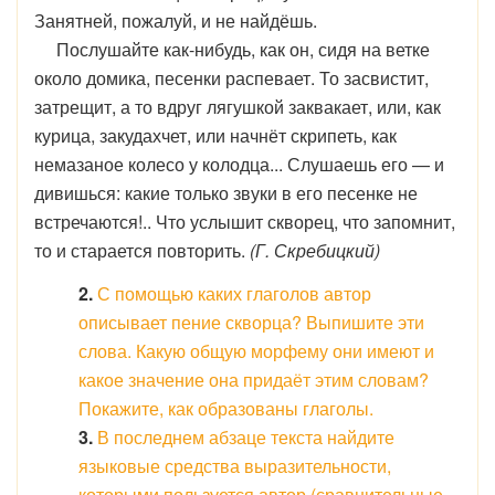
Занятней, пожалуй, и не найдёшь.
Послушайте как-нибудь, как он, сидя на ветке
около домика, песенки распевает. То засвистит,
затрещит, а то вдруг лягушкой заквакает, или, как
курица, закудахчет, или начнёт скрипеть, как
немазаное колесо у колодца... Слушаешь его — и
дивишься: какие только звуки в его песенке не
встречаются!.. Что услышит скворец, что запомнит,
то и старается повторить.
(Г. Скребицкий)
2.
С помощью каких глаголов автор
описывает пение скворца? Выпишите эти
слова. Какую общую морфему они имеют и
какое значение она придаёт этим словам?
Покажите, как образованы глаголы.
3.
В последнем абзаце текста найдите
языковые средства выразительности,
которыми пользуется автор (сравнительные