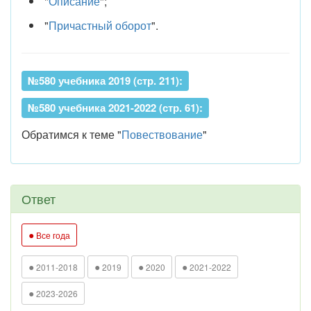
"
Описание
";
"
Причастный оборот
".
№580 учебника 2019 (стр. 211):
№580 учебника 2021-2022 (стр. 61):
Обратимся к теме "
Повествование
"
Ответ
●
Все года
●
●
●
●
2011-2018
2019
2020
2021-2022
●
2023-2026