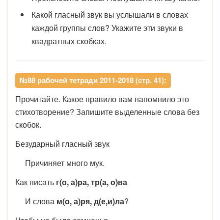
Какой гласный звук вы услышали в словах
каждой группы слов? Укажите эти звуки в
квадратных скобках.
№88 рабочей тетради 2011-2018 (стр. 41):
Прочитайте. Какое правило вам напомнило это
стихотворение? Запишите выделенные слова без
скобок.
Безударный гласный звук
Причиняет много мук.
Как писать
г(о, а)ра, тр(а, о)ва
И слова
м(о, а)ря, д(е,и)ла
?