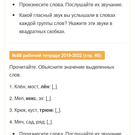
Произнесите слова. Послушайте их звучание.
Какой гласный звук вы услышали в словах
каждой группы слов? Укажите эти звуки в
квадратных скобках.
№88 рабочей тетради 2019-2022 (стр. 40):
Прочитайте. Объясните значение выделенных
слов.
1. Клён, мост,
лён
: [
]
.
2. Мел,
кекс
, эх: [
].
3. Крюк, куст,
трюм
: [
].
4. Мяч, сад, ряд: [
].
Произнесите слова. Послушайте их звучание.