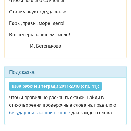
Чтобы не было сомненья,
Ставим звук под ударенье.
Г
о́
ры, тр
а́
вы, м
о́
ре, д
е́
ло!
Вот теперь напишем смело!
И. Бетенькова
Подсказка
№88 рабочей тетради 2011-2018 (стр. 41):
Чтобы правильно раскрыть скобки, найди в
стихотворении проверочные слова на правило о
безударной гласной в корне
для каждого слова.