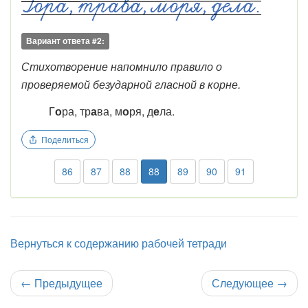
Вариант ответа #2:
Стихотворение напомнило правило о
проверяемой безударной гласной в корне.
Г
о
ра, тр
а
ва, м
о
ря, д
е
ла.
Поделиться
86
87
88
88
89
90
91
Вернуться к содержанию рабочей тетради
←
Предыдущее
Следующее
→