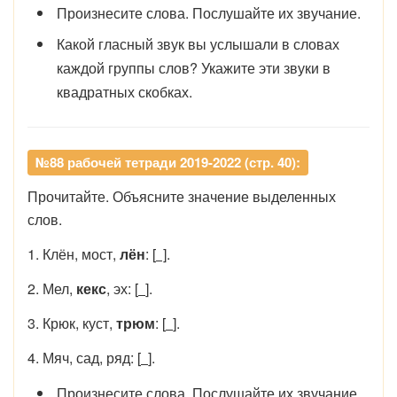
Произнесите слова. Послушайте их звучание.
Какой гласный звук вы услышали в словах
каждой группы слов? Укажите эти звуки в
квадратных скобках.
№88 рабочей тетради 2019-2022 (стр. 40):
Прочитайте. Объясните значение выделенных
слов.
1. Клён, мост,
лён
: [
]
.
2. Мел,
кекс
, эх: [
].
3. Крюк, куст,
трюм
: [
].
4. Мяч, сад, ряд: [
].
Произнесите слова. Послушайте их звучание.