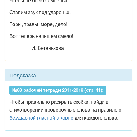
Чтобы не было сомненья,
Ставим звук под ударенье.
Г
о́
ры, тр
а́
вы, м
о́
ре, д
е́
ло!
Вот теперь напишем смело!
И. Бетенькова
Подсказка
№88 рабочей тетради 2011-2018 (стр. 41):
Чтобы правильно раскрыть скобки, найди в
стихотворении проверочные слова на правило о
безударной гласной в корне
для каждого слова.