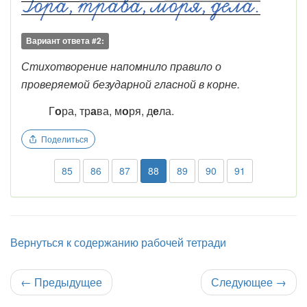
Вариант ответа #2:
Стихотворение напомнило правило о
проверяемой безударной гласной в корне.
Г
о
ра, тр
а
ва, м
о
ря, д
е
ла.
Поделиться
85
86
87
88
89
90
91
Вернуться к содержанию рабочей тетради
←
Предыдущее
Следующее
→