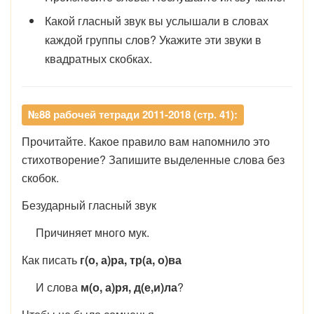
Какой гласный звук вы услышали в словах
каждой группы слов? Укажите эти звуки в
квадратных скобках.
№88 рабочей тетради 2011-2018 (стр. 41):
Прочитайте. Какое правило вам напомнило это
стихотворение? Запишите выделенные слова без
скобок.
Безударный гласный звук
Причиняет много мук.
Как писать
г(о, а)ра, тр(а, о)ва
И слова
м(о, а)ря, д(е,и)ла
?