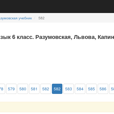
зумовская учебник
582
язык 6 класс. Разумовская, Львова, Капи
78
579
580
581
582
582
583
584
585
586
5