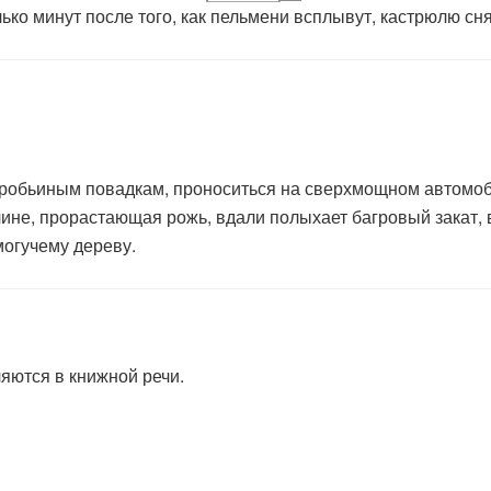
ько минут после того, как пельмени всплывут, кастрюлю сня
робьиным повадкам, проноситься на сверхмощном автомоб
не, прорастающая рожь, вдали полыхает багровый закат, в
могучему дереву.
яются в книжной речи.