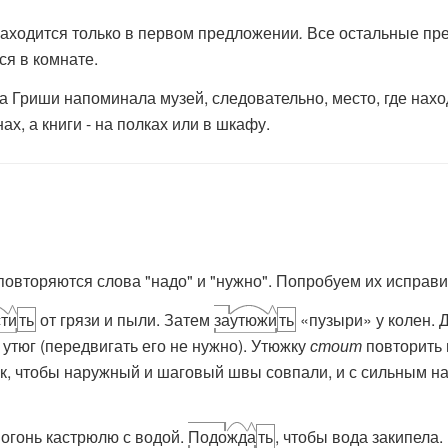
аходится только в первом предложении
.
Все остальные пр
ся в комнате.
а Гриши напоминала музей, следовательно, место, где нах
ах, а книги - на полках или в шкафу.
овторяются слова "надо" и "нужно". Попробуем их исправи
т
и
ть
от грязи и пыли. Затем
за
утюж
и
ть
«пузыри» у колен. 
 утюг (передвигать его не нужно). Утюжку
стоит
повторить 
ак, чтобы наружный и шаговый швы совпали, и с сильным 
огонь кастрюлю с водой.
Подо
жд
а
ть
, чтобы вода закипела.