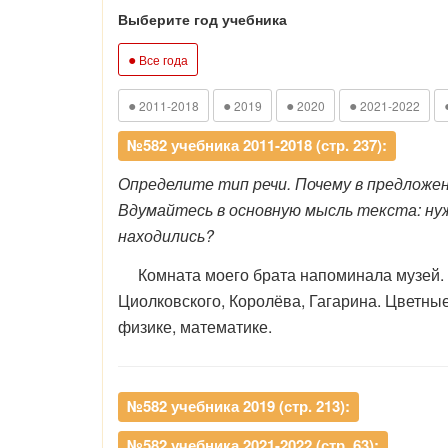
Выберите год учебника
●
Все года
●
●
●
●
2011-2018
2019
2020
2021-2022
№582 учебника 2011-2018 (стр. 237):
Определите тип речи. Почему в предлож
Вдумайтесь в основную мысль текста: нуж
находились?
Комната моего брата напоминала музей. Зд
Циолковского, Королёва, Гагарина. Цветны
физике, математике.
№582 учебника 2019 (стр. 213):
№582 учебника 2021-2022 (стр. 63):