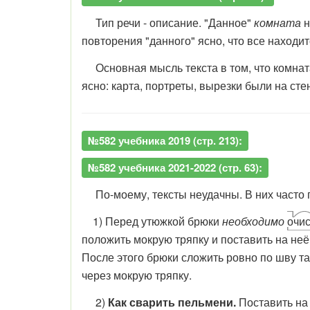
Тип речи - описание. "Данное"
комната
н
повторения "данного" ясно, что все находит
Основная мысль текста в том, что комнат
ясно: карта, портреты, вырезки были на стен
№582 учебника 2019 (стр. 213):
№582 учебника 2021-2022 (стр. 63):
По-моему, тексты неудачны. В них часто п
1) Перед утюжкой брюки
необходимо
о
чис
положить мокрую тряпку и поставить на неё
После этого брюки сложить ровно по шву т
через мокрую тряпку.
2)
Как сварить пельмени.
Поставить на 