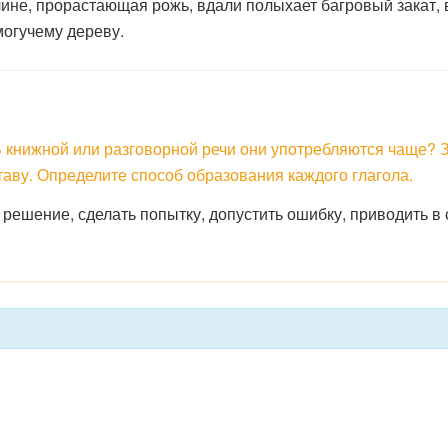
не, прорастающая рожь, вдали полыхает багровый закат, в
могучему дереву.
В книжной или разговорной речи они употребляются чаще?
таву. Определите способ образования каждого глагола.
решение, сделать попытку, допустить ошибку, приводить в 