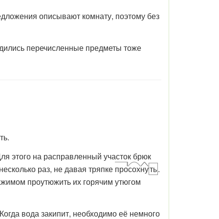
едложения описывают комнату, поэтому без
одились перечисленные предметы тоже
ть.
Для этого на расправленный участок брюк
несколько раз, не давая тряпке
про
сох
ну
ть
.
нажимом проутюжить их горячим утюгом
 Когда вода закипит, необходимо её немного