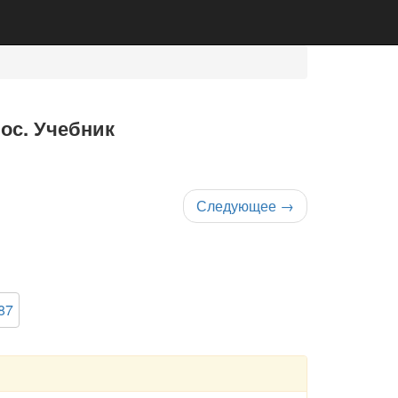
нос. Учебник
Следующее
→
87