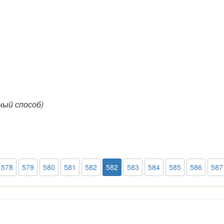
ый способ)
578
579
580
581
582
582
583
584
585
586
587