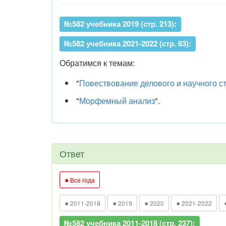
№582 учебника 2019 (стр. 213):
№582 учебника 2021-2022 (стр. 63):
Обратимся к темам:
"
Повествование делового и научного с
"
Морфемный анализ
".
Ответ
●
Все года
●
●
●
●
2011-2018
2019
2020
2021-2022
№582 учебника 2011-2018 (стр. 237):