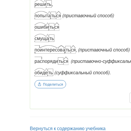
реш
и
ть
,
попыт
а
ть
ся
(приставочный способ)
ошиб
и
ть
ся
смущ
а
ть
по
интерес
ова
ть
ся
,
(приставочный способ)
рас
поряди
ть
ся
(приставочно-суффиксальн
обид
е
ть
(суффиксальный способ).
Поделиться
Вернуться к содержанию учебника