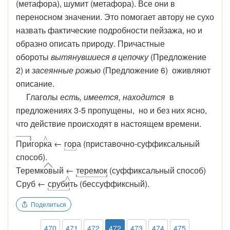
(метафора), шумит (метафора). Все они в
переносном значении. Это помогает автору не сухо
назвать фактические подробности пейзажа, но и
образно описать природу. Причастные
обороты
вытянувшиеся в цепочку
(Предложение
2) и
засеянные рожью
(Предложение 6) оживляют
описание.
Глаголы
есть, имеется, находится
в
предложениях 3-5 пропущены, но и без них ясно,
что действие происходят в настоящем времени.
При
гор
к
а ←
гор
а (приставочно-суффиксальный
способ).
Теремк
ов
ый ←
теремок
(суффиксальный способ)
Сруб ←
сруб
и
ть (бессуффиксный).
Поделиться
470
471
472
472
473
474
475