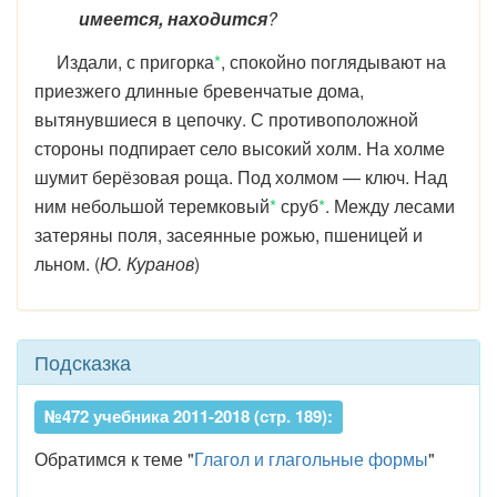
имеется, находится
?
Издали, с пригорка
*
, спокойно поглядывают на
приезжего длинные бревенчатые дома,
вытянувшиеся в цепочку. С противоположной
стороны подпирает село высокий холм. На холме
шумит берёзовая роща. Под холмом — ключ. Над
ним небольшой теремковый
*
сруб
*
. Между лесами
затеряны поля, засеянные рожью, пшеницей и
льном. (
Ю. Куранов
)
Подсказка
№472 учебника 2011-2018 (стр. 189):
Обратимся к теме "
Глагол и глагольные формы
"