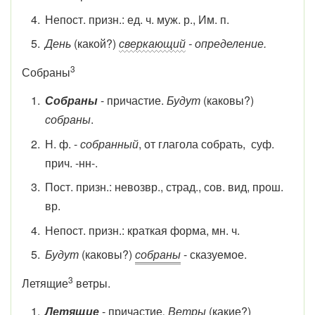
Непост. призн.: ед. ч. муж. р., Им. п.
День
(какой?)
сверкающий
- определение.
3
Собраны
Собраны
- причастие.
Будут
(каковы?)
собраны
.
Н. ф. -
собранный
, от глагола собрать, суф.
прич. -нн-.
Пост. призн.: невозвр., страд., сов. вид, прош.
вр.
Непост. призн.: краткая форма, мн. ч.
Будут
(каковы?)
собраны
- сказуемое.
3
Летящие
ветры.
Летящие
- причастие
. Ветры
(какие?)