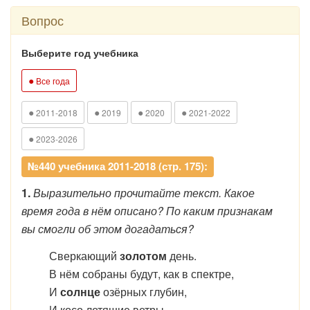
Вопрос
Выберите год учебника
●
Все года
●
●
●
●
2011-2018
2019
2020
2021-2022
●
2023-2026
№440 учебника 2011-2018 (стр. 175):
1.
Выразительно прочитайте текст. Какое
время года в нём описано? По каким признакам
вы смогли об этом догадаться?
Сверкающий
золотом
день.
В нём собраны будут, как в спектре,
И
солнце
озёрных глубин,
И косо летящие ветры,