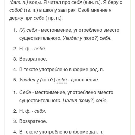
(дат. п.)
воды. Я читал про
себя
(вин. п.). Я беру с
собой
(тв. п.) в школу завтрак. Своё мнение я
держу при
себе
( пр. п.).
(У) себя -
местоимение, употреблено вместо
существительног
о. Увидел у (
кого?)
себя.
Н. ф. -
себя.
Возвратное.
В тексте употреблено в форме род. п.
Увидел
у
(
кого?)
себя
- дополнение.
Себе -
местоимение, употреблено вместо
существительног
о. Налил (
кому?)
себе.
Н. ф. -
себя.
Возвратное.
В тексте употреблено в форме дат. п.