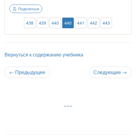
Поделиться
438
439
440
440
441
442
443
Вернуться к содержанию учебника
←
Предыдущее
Следующее
→