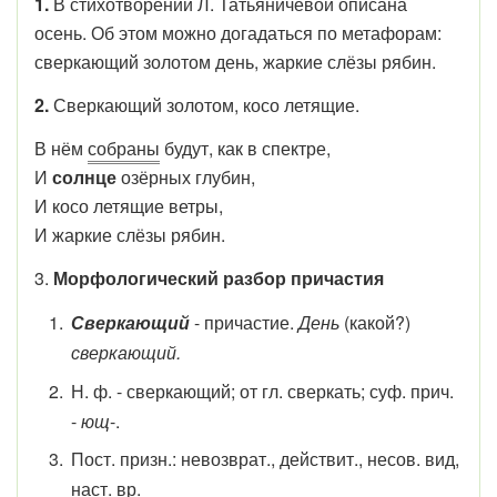
1.
В стихотворении Л. Татьяничевой описана
осень. Об этом можно догадаться по метафорам:
сверкающий золотом день, жаркие слёзы рябин.
2.
Сверкающий золотом, косо летящие.
В нём
собраны
будут, как в спектре,
И
солнце
озёрных глубин,
И косо летящие ветры,
И жаркие слёзы рябин.
3.
Морфологический разбор причастия
Сверкающий
- причастие.
День
(какой?)
сверкающий.
Н. ф. - сверкающий; от гл. сверкать; суф. прич.
-
ющ
-.
Пост. призн.: невозврат., действит., несов. вид,
наст. вр.