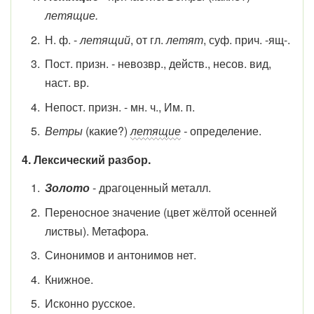
летящие.
Н. ф. -
летящий
, от гл.
летят
, суф. прич. -ящ-.
Пост. призн. - невозвр., действ., несов. вид,
наст. вр.
Непост. призн. - мн. ч., Им. п.
Ветры
(какие?)
летящие
-
определение.
4. Лексический разбор.
Золото
- драгоценный металл.
Переносное значение (цвет жёлтой осенней
листвы). Метафора.
Синонимов и антонимов нет.
Книжное.
Исконно русское.