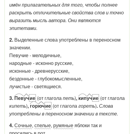
имён прилагательных для того, чтобы полнее
раскрыть отличительные свойства слов и точно
выразить мысль автора. Они являются
эпитетами.
2.
Выделенные слова употреблены в переносном
значении.
Певучие - мелодичные,
народные - исконно русские,
исконные - древнерусские,
бездонные - глубокомысленные,
лучистые - светящиеся.
3.
Пев
уч
ие
(от глагола
петь
)
,
кип
уч
ие
(от глагола
кипеть
)
,
гор
юч
ие
(от глагола
гореть
)
.
Слова
употреблены в переносном значении в тексте.
4.
Сочные
,
спелые
,
румяные
яблоки так и
просились в рот.