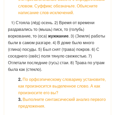
словом. Суффикс обозначьте. Объясните
написание слов-исключений.
1) Стояла (лёд) осень. 2) Время от времени
раздавались то (мышь) писк, то (голубь)
воркование, то (оса)
жужжание
. 3) (Земля) работы
были в самом разгаре. 4) В доме было много
(глина) посуды. 5) Был снят (трава) покров. 6) С
соседнего (овёс) поля тянуло свежестью. 7)
Отлетали последние (гусь) стаи. 8) Трава по утрам
была как (стекло).
2.
По орфоэпическому словарику установите,
как произносится выделенное слово. А как
произносите его вы?
3.
Выполните синтаксический анализ первого
предложения.