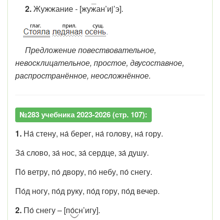
2.
Жужжание - [жу
ж
ан’иj’э].
Предложение повествовательное,
невосклицательное, простое, двусоставное,
распространённое, неосложнённое.
№283 учебника 2023-2026 (стр. 107):
1.
На́ стену, на́ берег, на́ голову, на́ гору.
За́ слово, за́ нос, за́ сердце, за́ душу.
По́ ветру, по́ двору, по́ небу, по́ снегу.
По́д ногу, по́д руку, по́д гору, по́д вечер.
2.
По́ снегу – [п
о́с
н’игу].