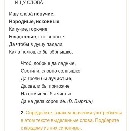
ИЩУ СЛОВА́
Ищу слова́
певучие,
Народные, исконные
,
Кипучие, горючие,
Бездонные
, стозвонные,
Да чтобы в душу падали,
Как в полюшко бы зёрнышко,
Чтоб, добрые да ладные,
Светили, словно солнышко.
Да грели бы
лучистые
,
Да звали бы пригожие
На помыслы бы чистые
Да на дела хорошие.
(В. Выркин)
2.
Определите, в каком значении употреблены
в этом тексте выделенные слова. Подберите
к каждому из них синонимы.