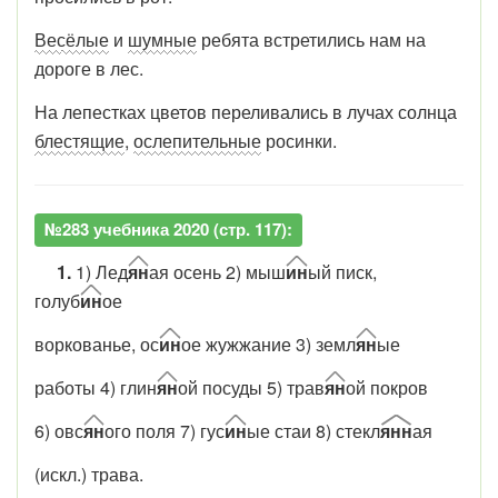
Весёлые
и
шумные
ребята встретились нам на
дороге в лес.
На лепестках цветов переливались в лучах солнца
блестящие
,
ослепительные
росинки.
№283 учебника 2020 (стр. 117):
1.
1) Лед
ян
ая осень 2) мыш
ин
ый писк,
голуб
ин
ое
воркованье, ос
ин
ое жужжание 3) земл
ян
ые
работы 4) глин
ян
ой посуды 5) трав
ян
ой покров
6) овс
ян
ого поля 7) гус
ин
ые стаи 8) стекл
янн
ая
(искл.) трава.