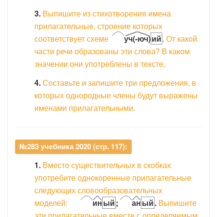
3.
Выпишите из стихотворения имена
прилагательные, строение которых
соответствует схеме
уч(-юч)
ий
.
От какой
части речи образованы эти слова? В каком
значении они употреблены в тексте.
4.
Составьте и запишите три предложения, в
которых однородные члены будут выражены
именами прилагательными.
№283 учебника 2020 (стр. 117):
1.
Вместо существительных в скобках
употребите однокоренные прилагательные
следующих словообразовательных
моделей:
ин
ый
;
ан
ый
.
Выпишите
эти прилагательные вместе с определяемым