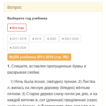
Вопрос
Выберите год учебника
●
Все года
●
●
●
●
2011-2018
2019
2020
2021-2022
●
2023-2026
№224 учебника 2011-2018 (стр. 90):
1.
Спишите, вставляя пропущенные буквы и
раскрывая скобки.
1) Ночь была ясная, (звёздно) лунная. 2) Листва
л..жилась на лесную дорожку (бледно) жёлтым
пятном. 3) Старое дерево снизу почти ум..рло, и на
каждой веточке в..сит (длинная) предлинная (серо)
зелёная борода. 4)
Барсук чуть пок..зал нос и в