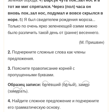
тот же миг спрятался. Через (пол) часа он
вновь пок..зал нос, подумал и вовсе скрылся в
норе.
5) Я был свидетелем рождения мороза...
Только по очень ярко зеленеющей озими можно
было различить такой день от (ранне) весеннего.
(М. Пришвин)
2.
Подчеркните сложные слова как члены
предложения.
3.
Поясните правописание корней с
пропущенными буквами.
Образец записи:
б
е
л
е́вший (
б
е
́л
ый), за
м
е
р
(за
м
и
р
а
ть).
4.
Найдите сложное предложение и подчеркните
его грамматическую основу.