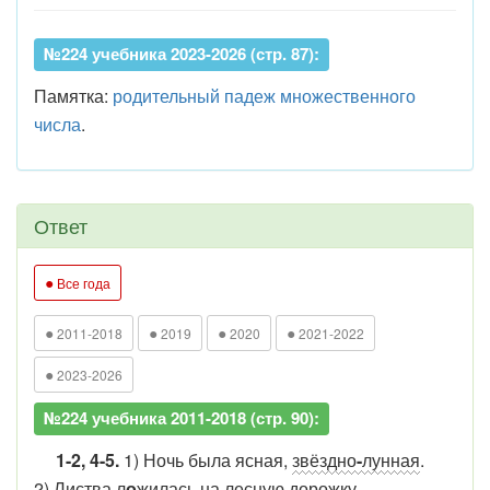
№224 учебника 2023-2026 (стр. 87):
Памятка:
родительный падеж множественного
числа
.
Ответ
●
Все года
●
●
●
●
2011-2018
2019
2020
2021-2022
●
2023-2026
№224 учебника 2011-2018 (стр. 90):
1-2, 4-5.
1) Ночь была ясная,
звёздно
-
лунная
.
2) Листва л
о
жилась на лесную дорожку