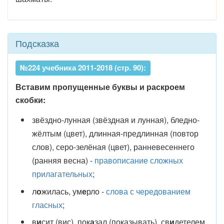
Подсказка
№224 учебника 2011-2018 (стр. 90):
Вставим пропущенные буквы и раскроем
скобки:
звёздно-лунная (звёздная и лунная), бледно-
жёлтым (цвет), длинная-предлинная (повтор
слов), серо-зелёная (цвет), ранневесеннего
(ранняя весна) -
правописание сложных
прилагательных
;
л
о
жилась, ум
е
рло -
слова с чередованием
гласных
;
в
и
сит (вис), пок
а
зал (показывать), св
и
детелем