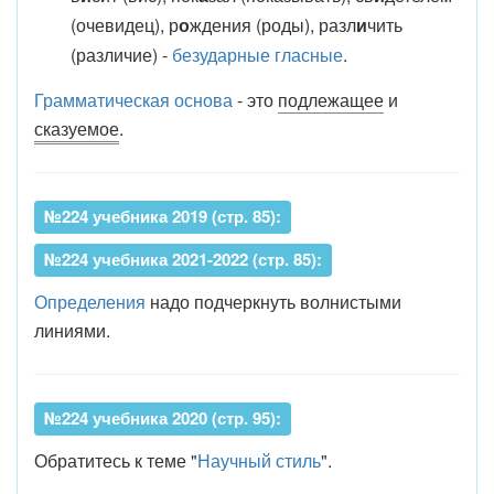
(очевидец), р
о
ждения (роды), разл
и
чить
(различие) -
безударные гласные
.
Грамматическая основа
- это
подлежащее
и
сказуемое
.
№224 учебника 2019 (стр. 85):
№224 учебника 2021-2022 (стр. 85):
Определения
надо подчеркнуть волнистыми
линиями.
№224 учебника 2020 (стр. 95):
Обратитесь к теме "
Научный стиль
".