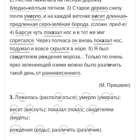
бледно
-
жёлтым
пятном. 3) Старое
дерево
снизу
почти
ум
е
рло
, и на каждой веточке
в
и
сит
длинная
-
предлинная
серо
-
зелёная
борода
.
(сложн. пред-е)
4)
Барсук
чуть
пок
а
зал
нос и в тот же миг
спрятался
. Через полчаса
он
вновь
пок
а
зал
нос,
подумал
и вовсе
скрылся
в норе. 5) Я был
св
и
детелем р
о
ждения мороза... Только по очень
ярко зеленеющей озими можно было разл
и
чить
такой день от
ранневесеннего
.
(М. Пришвин)
3.
Л
о
ж
илась (распо
л
а
г
аться); у
м
е
р
ло (у
м
и
р
а
ть);
в
и
с
и́т (
в
и
́с
нуть); по
к
а
з
а́л (по
к
а́
з
); с
в
и
д
е́телем
(
в
и́
д
еть);
р
о
жд
е́ния (
р
о
́д
ы); раз
л
и
ч
и́ть (раз
л
и
́ч
ие).