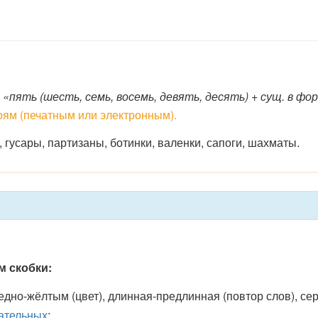
.
«пять (шесть, семь, восемь, девять, десять) + сущ. в форм
рям (печатным или электронным).
 гусары, партизаны, ботинки, валенки, сапоги, шахматы.
 скобки:
ледно-жёлтым (цвет), длинная-предлинная (повтор слов), се
ательных
;