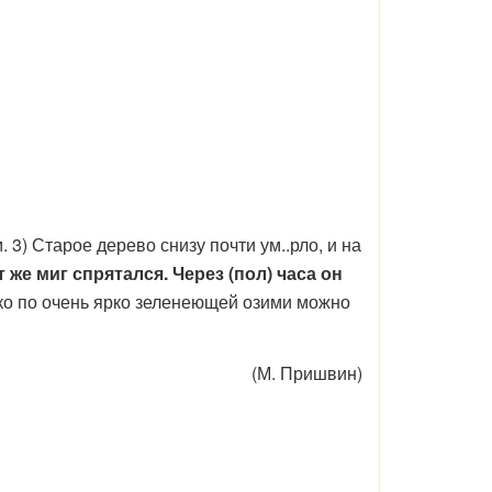
 3) Старое дерево снизу почти ум..рло, и на
т же миг спрятался. Через (пол) часа он
ько по очень ярко зеленеющей озими можно
(М. Пришвин)