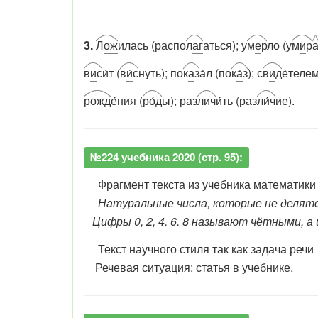
3.
Л
о
ж
илась (распо
л
а
г
аться); у
м
е
р
ло (у
м
и
р
в
и
с
и́т (
в
и
́с
нуть); по
к
а
з
а́л (по
к
а́
з
); с
в
и
д
е́телем
р
о
жд
е́ния (
р
о
́д
ы); раз
л
и
ч
и́ть (раз
л
и
́ч
ие).
№224 учебника 2020 (стр. 95):
Фрагмент текста из учебника математики 
Натуральные числа, которые не делятся
Цифры 0, 2, 4. 6. 8 называют чётными, а ци
Текст научного стиля так как задача реч
Речевая ситуация: статья в учебнике.