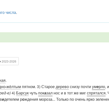
го числа
.
●
2023-2026
ная
.
дно
-
жёлтым
пятном. 3) Старое
дерево
снизу почти
ум
е
рло
, 
пред-е)
4)
Барсук
чуть
пок
а
зал
нос и в тот же миг
спрятался
.
в
и
детелем р
о
ждения мороза... Только по очень ярко зеле