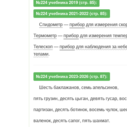
№224 учебника 2019 (стр. 85):
№224 учебника 2021-2022 (стр. 85):
Спидометр
—
прибор
для измерения ско
Термометр
—
прибор
для измерения темпе
Телескоп
—
прибор
для наблюдения за не
телами
.
№224 учебника 2023-2026 (стр. 87):
Шесть баклажанов, семь апельсинов,
пять грузин, десять цыган, девять гусар, во
партизан, десять ботинок, восемь чулок, ше
валенок, десять сапог, пять шахмат.