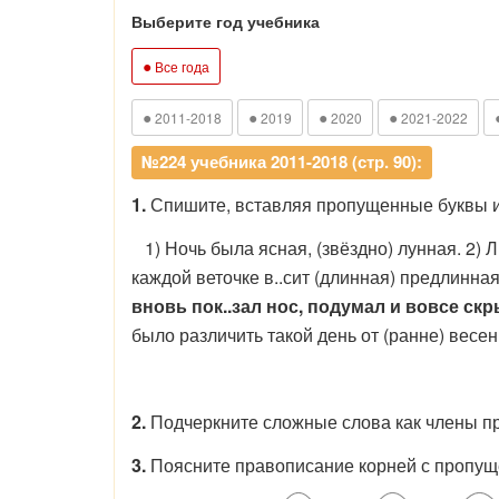
Выберите год учебника
●
Все года
●
●
●
●
2011-2018
2019
2020
2021-2022
№224 учебника 2011-2018 (стр. 90):
1.
Спишите, вставляя пропущенные буквы и
1) Ночь была ясная, (звёздно) лунная. 2) Л
каждой веточке в..сит (длинная) предлинная
вновь пок..зал нос, подумал и вовсе скр
было различить такой день от (ранне) весен
2.
Подчеркните сложные слова как члены п
3.
Поясните правописание корней с пропу