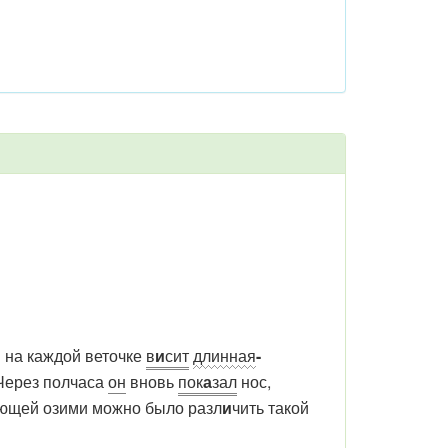
и на каждой веточке
в
и
сит
длинная
-
 Через полчаса
он
вновь
пок
а
зал
нос,
неющей озими можно было разл
и
чить такой