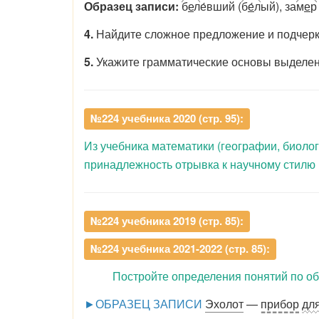
Образец записи:
б
е
л
е́вший (
б
е
́л
ый), за
м
е
р
4.
Найдите сложное предложение и подчерк
5.
Укажите грамматические основы выделе
№224 учебника 2020 (стр. 95):
Из учебника математики (географии, биоло
принадлежность отрывка к научному стилю 
№224 учебника 2019 (стр. 85):
№224 учебника 2021-2022 (стр. 85):
Постройте определения понятий по об
►ОБРАЗЕЦ ЗАПИСИ
Эхолот
—
прибор
дл