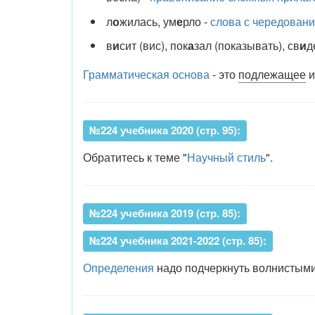
л
о
жилась, ум
е
рло -
слова с чередован
в
и
сит (вис), пок
а
зал (показывать), св
и
д
Грамматическая основа
- это
подлежащее
№224 учебника 2020 (стр. 95):
Обратитесь к теме "
Научный стиль
".
№224 учебника 2019 (стр. 85):
№224 учебника 2021-2022 (стр. 85):
Определения
надо подчеркнуть волнистыми