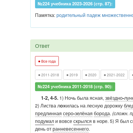
№224 учебника 2023-2026 (стр. 87):
Памятка:
родительный падеж множественно
Ответ
●
Все года
●
●
●
●
2011-2018
2019
2020
2021-2022
№224 учебника 2011-2018 (стр. 90):
1-2, 4-5.
1) Ночь была ясная,
звёздно
-
лун
2) Листва л
о
жилась на лесную дорожку
бле
предлинная
серо
-
зелёная
борода
.
(сложн. 
подумал
и вовсе
скрылся
в норе. 5) Я был с
день от
ранневесеннего
.