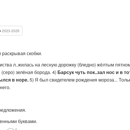
●
2023-2026
 раскрывая скобки.
иства л..жилась на лесную дорожку (бледно) жёлтым пятном.
 (серо) зелёная борода. 4)
Барсук чуть пок..зал нос и в то
ылся в норе.
5) Я был свидетелем рождения мороза... Тол
него.
редложения.
щенными буквами.