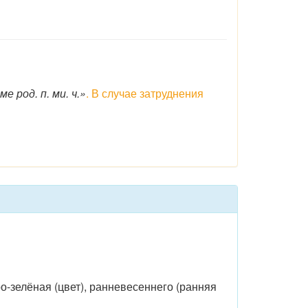
е род. п. ми. ч.»
. В случае затруднения
ро-зелёная (цвет), ранневесеннего (ранняя