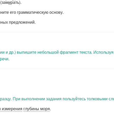
(за
м
и
р
а
ть).
ните его грамматическую основу.
нных предложений.
гии и др.) выпишите небольшой фрагмент текста. Использ
речи.
разцу. При выполнении задания пользуйтесь толковыми сл
я измерения
глубины моря
.