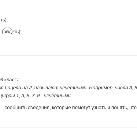
а
ть);
 (
в
и́
д
еть);
6 класса:
 нацело на 2, называют нечётными. Например, числа 3, 5,
фры 1, 3, 5, 7, 9 - нечётными.
и - сообщить сведения, которые помогут узнать и понять, чт