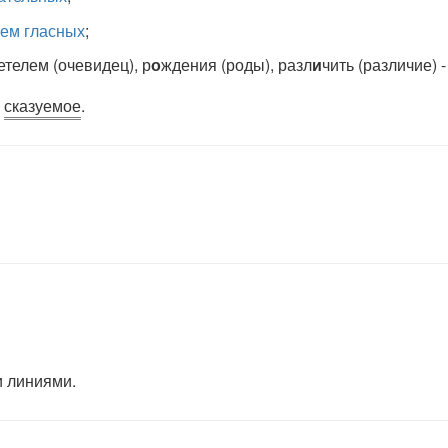
ием гласных
;
етелем (очевидец), р
о
ждения (роды), разл
и
чить (различие) 
и
сказуемое
.
 линиями.