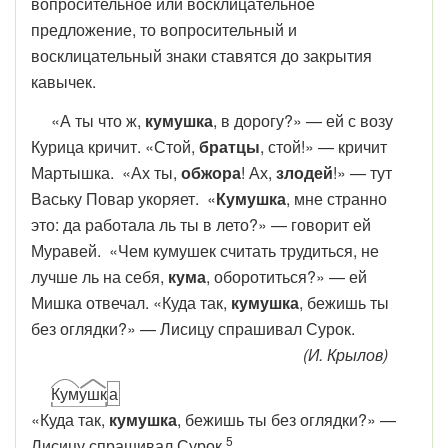
вопросительное или восклицательное
предложение, то вопросительный и
восклицательный знаки ставятся до закрытия
кавычек.
«А ты что ж,
кумушка
, в дорогу?» — ей с возу
Курица кричит. «Стой,
братцы
, стой!» — кричит
Мартышка. «Ах ты,
обжора
! Ах,
злодей
!» — тут
Ваську Повар укоряет. «
Кумушка
, мне странно
это: да работала ль ты в лето?» — говорит ей
Муравей. «Чем кумушек считать трудиться, не
лучше ль на себя,
кума
, оборотиться?» — ей
Мишка отвечал. «Куда так,
кумушка
, бежишь ты
без оглядки?» — Лисицу спрашивал Сурок.
(И. Крылов)
Кум
ушк
а
«Куда так,
кумушка
, бежишь ты без оглядки?» —
5
Лисицу спрашивал Сурок.