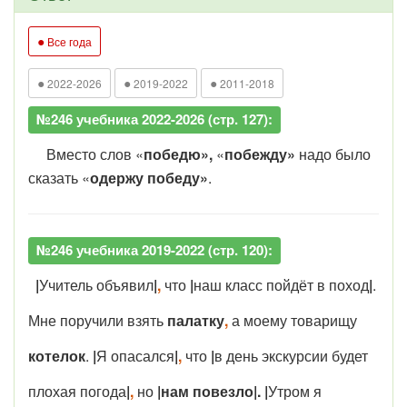
●
Все года
●
●
●
2022-2026
2019-2022
2011-2018
№246 учебника 2022-2026 (стр. 127):
Вместо слов «
победю»,
«
побежду»
надо было
сказать «
одержу победу»
.
№246 учебника 2019-2022 (стр. 120):
|
Учитель объявил
|
,
что
|
наш класс пойдёт в поход
|
.
Мне поручили взять
палатку
,
а моему товарищу
котелок
.
|
Я опасался
|
,
что
|
в день экскурсии будет
плохая погода
|
,
но
|нам повезло|.
|
Утром я