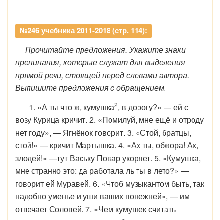
№246 учебника 2011-2018 (стр. 114):
Прочитайте предложения. Укажите знаки
препинания, которые служат для выделения
прямой речи, стоящей перед словами автора.
Выпишите предложения с обращением.
2
1. «А ты что ж, кумушка
, в дорогу?» — ей с
возу Курица кричит. 2. «Помилуй, мне ещё и отроду
нет году», — Ягнёнок говорит. 3. «Стой, братцы,
стой!» — кричит Мартышка. 4. «Ах ты, обжора! Ах,
злодей!» —тут Ваську Повар укоряет. 5. «Кумушка,
мне странно это: да работала ль ты в лето?» —
говорит ей Муравей. 6. «Чтоб музыкантом быть, так
надобно уменье и уши ваших понежней», — им
отвечает Соловей. 7. «Чем кумушек считать