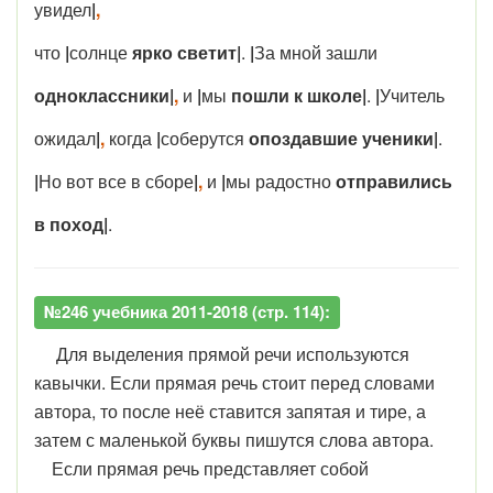
увидел
|
,
что
|
солнце
ярко
светит|
.
|
За мной зашли
одноклассники|
,
и
|
мы
пошли к
школе|
.
|
Учитель
ожидал
|
,
когда
|
соберутся
опоздавшие
ученики|
.
|
Но вот все в сборе
|
,
и
|
мы радостно
отправились
в поход|
.
№246 учебника 2011-2018 (стр. 114):
Для выделения прямой речи используются
кавычки. Если прямая речь стоит перед словами
автора, то после неё ставится запятая и тире, а
затем с маленькой буквы пишутся слова автора.
Если прямая речь представляет собой