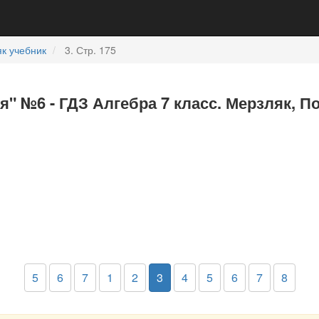
к учебник
3. Стр. 175
я" №6 - ГДЗ Алгебра 7 класс. Мерзляк, П
5
6
7
1
2
3
4
5
6
7
8