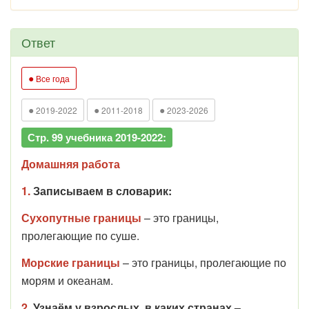
Ответ
●
Все года
●
●
●
2019-2022
2011-2018
2023-2026
Стр. 99 учебника 2019-2022:
Домашняя работа
1.
Записываем в словарик:
Сухопутные границы
– это границы,
пролегающие по суше.
Морские границы
– это границы, пролегающие по
морям и океанам.
2.
Узнаём у взрослых, в каких странах –