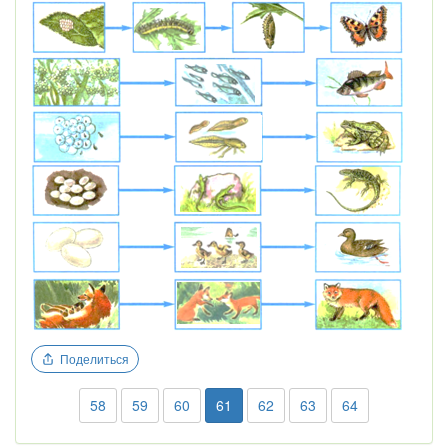
Поделиться
58
59
60
61
62
63
64