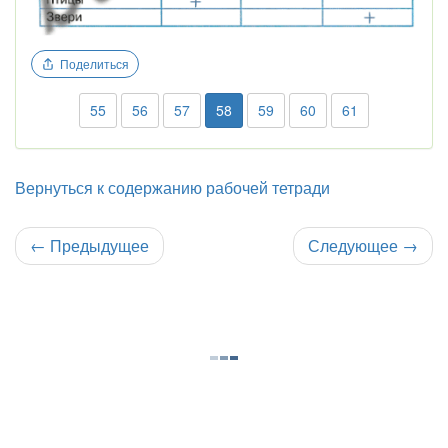
Поделиться
55
56
57
58
59
60
61
Вернуться к содержанию рабочей тетради
←
Предыдущее
Следующее
→