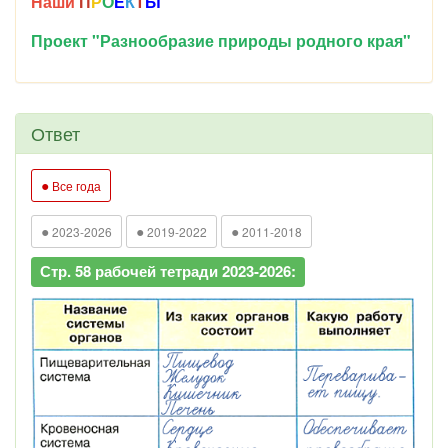
Наши
П
Р
О
Е
К
Т
Ы
Проект "Разнообразие природы родного края"
Ответ
●
Все года
●
●
●
2023-2026
2019-2022
2011-2018
Стр. 58 рабочей тетради 2023-2026: