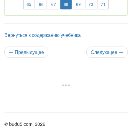
65
66
67
68
69
70
71
Вернуться к содержанию учебника
←
Предыдущее
Следующее
→
© budu5.com, 2026